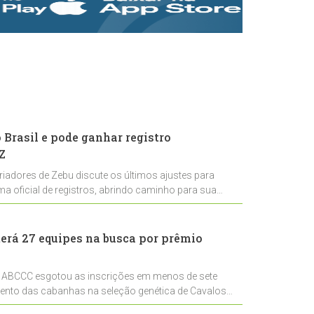
rastreabilidade e
rigor técnico para
impulsionar as
exportações
brasileiras
Brasil e pode ganhar registro
Z
riadores de Zebu discute os últimos ajustes para
ema oficial de registros, abrindo caminho para sua
nal
erá 27 equipes na busca por prêmio
 ABCCC esgotou as inscrições em menos de sete
mento das cabanhas na seleção genética de Cavalos