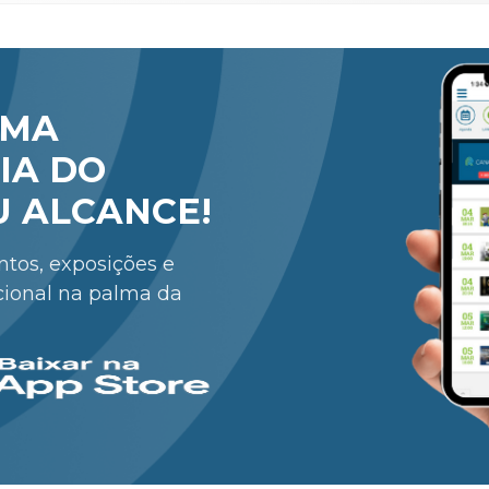
RMA
IA DO
U ALCANCE!
entos, exposições e
cional na palma da