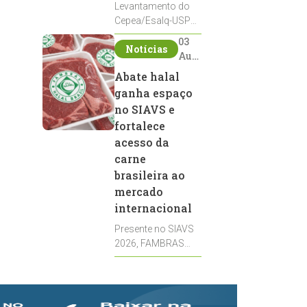
Levantamento do
Cepea/Esalq-USP
aponta avanço da
03
Notícias
remuneração ao
Aug
produtor,
2026
Abate halal
impulsionado pela
ganha espaço
firmeza dos
derivados e pela
no SIAVS e
oferta limitada de
fortalece
leite cru
acesso da
carne
brasileira ao
mercado
internacional
Presente no SIAVS
2026, FAMBRAS
Halal Certificadora
mostra como a
certificação reúne
bem-estar animal,