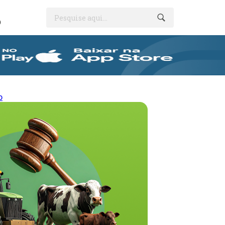
Pesquise aqui...
O
o