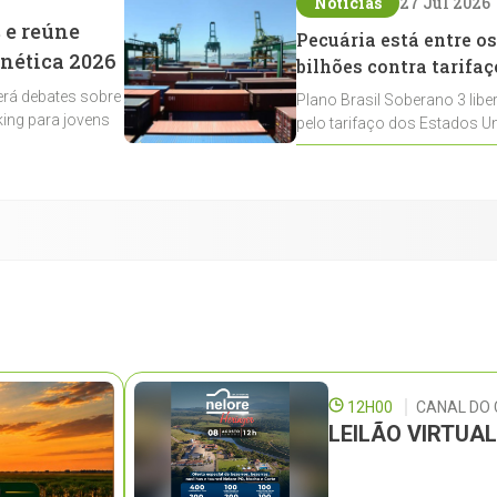
Notícias
27 Jul 2026
 e reúne
Pecuária está entre os
enética 2026
bilhões contra tarifaç
rá debates sobre
Plano Brasil Soberano 3 libe
ing para jovens
pelo tarifaço dos Estados Un
contemplados
12H00
CANAL DO
LEILÃO VIRTUA