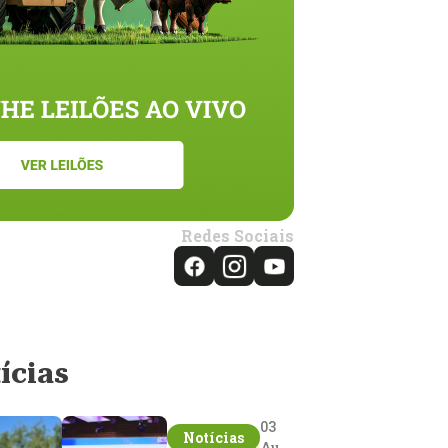
Redes Sociais
ícias
03
Notícias
Aug