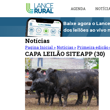
AGENDA
NOTÍCI
Baixe agora o Lance
dos leilões ao vivo
Notícias
Pagina Inicial
>
Notícias
>
Primeira edição 
CAPA LEILÃO SITEAPP (30)