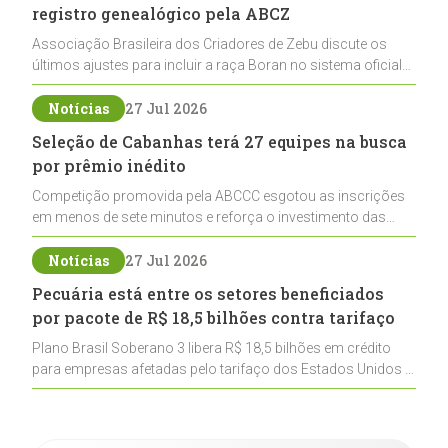
registro genealógico pela ABCZ
Associação Brasileira dos Criadores de Zebu discute os
últimos ajustes para incluir a raça Boran no sistema oficial
de registros, abrindo caminho para sua expansão na
pecuária nacional
Notícias
27 Jul 2026
Seleção de Cabanhas terá 27 equipes na busca
por prêmio inédito
Competição promovida pela ABCCC esgotou as inscrições
em menos de sete minutos e reforça o investimento das
cabanhas na seleção genética de Cavalos Crioulos voltados
ao laço
Notícias
27 Jul 2026
Pecuária está entre os setores beneficiados
por pacote de R$ 18,5 bilhões contra tarifaço
Plano Brasil Soberano 3 libera R$ 18,5 bilhões em crédito
para empresas afetadas pelo tarifaço dos Estados Unidos e
inclui a pecuária entre os setores estratégicos
contemplados