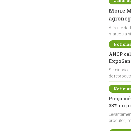
Canal d
Morre Ma
agronegó
À frente da 
marcou a hi
Notícia
ANCP cel
ExpoGené
Seminário, 
de reprodu
durante a E
Notícia
Preço méd
33% no p
Levantamen
produtor, i
de leite cru