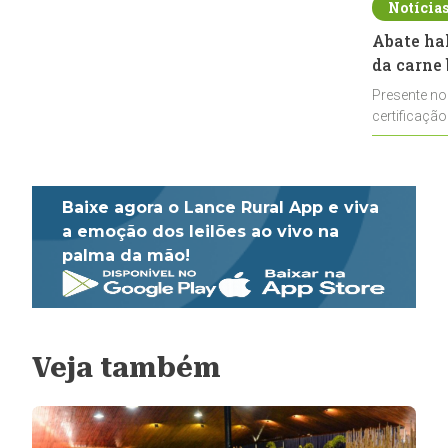
Notícia
Abate ha
da carne 
Presente no
certificação
impulsionar
Baixe agora o Lance Rural App e viva
a emoção dos leilões ao vivo na
palma da mão!
Veja também