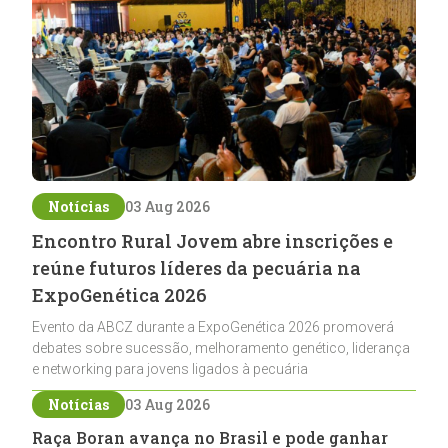
Notícias
03 Aug 2026
Encontro Rural Jovem abre inscrições e
reúne futuros líderes da pecuária na
ExpoGenética 2026
Evento da ABCZ durante a ExpoGenética 2026 promoverá
debates sobre sucessão, melhoramento genético, liderança
e networking para jovens ligados à pecuária
Notícias
03 Aug 2026
Raça Boran avança no Brasil e pode ganhar