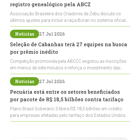
registro genealógico pela ABCZ
Associação Brasileira dos Criadores de Zebu discute os
últimos ajustes para incluir a raça Boran no sistema oficial
de registros, abrindo caminho para sua expansão na
pecuária nacional
Notícias
27 Jul 2026
Seleção de Cabanhas terá 27 equipes na busca
por prêmio inédito
Competição promovida pela ABCCC esgotou as inscrições
em menos de sete minutos e reforça o investimento das
cabanhas na seleção genética de Cavalos Crioulos voltados
ao laço
Notícias
27 Jul 2026
Pecuária está entre os setores beneficiados
por pacote de R$ 18,5 bilhões contra tarifaço
Plano Brasil Soberano 3 libera R$ 18,5 bilhões em crédito
para empresas afetadas pelo tarifaço dos Estados Unidos e
inclui a pecuária entre os setores estratégicos
contemplados