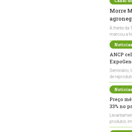
Canal d
Morre Ma
agronegó
À frente da 
marcou a hi
Notícia
ANCP cel
ExpoGené
Seminário, 
de reprodu
durante a E
Notícia
Preço méd
33% no p
Levantamen
produtor, i
de leite cru