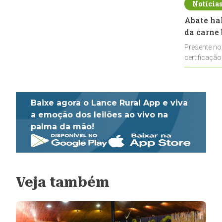
Notícia
Abate ha
da carne 
Presente no
certificação
impulsionar
Baixe agora o Lance Rural App e viva
a emoção dos leilões ao vivo na
palma da mão!
Veja também