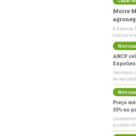
Canal d
Morre Ma
agronegó
À frente da 
marcou a hi
Notícia
ANCP cel
ExpoGené
Seminário, 
de reprodu
durante a E
Notícia
Preço méd
33% no p
Levantamen
produtor, i
de leite cru