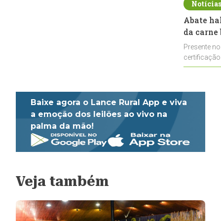
Notícia
Abate ha
da carne 
Presente no
certificação
impulsionar
Baixe agora o Lance Rural App e viva
a emoção dos leilões ao vivo na
palma da mão!
Veja também