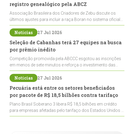
registro genealógico pela ABCZ
Associação Brasileira dos Criadores de Zebu discute os
últimos ajustes para incluir a raça Boran no sistema oficial
de registros, abrindo caminho para sua expansão na
pecuária nacional
Notícias
27 Jul 2026
Seleção de Cabanhas terá 27 equipes na busca
por prêmio inédito
Competição promovida pela ABCCC esgotou as inscrições
em menos de sete minutos e reforça o investimento das
cabanhas na seleção genética de Cavalos Crioulos voltados
ao laço
Notícias
27 Jul 2026
Pecuária está entre os setores beneficiados
por pacote de R$ 18,5 bilhões contra tarifaço
Plano Brasil Soberano 3 libera R$ 18,5 bilhões em crédito
para empresas afetadas pelo tarifaço dos Estados Unidos e
inclui a pecuária entre os setores estratégicos
contemplados