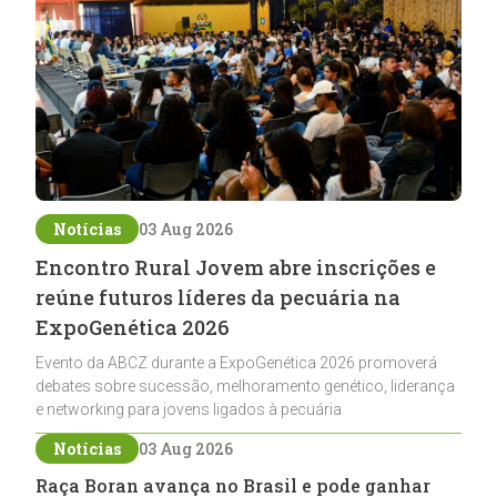
Notícias
03 Aug 2026
Encontro Rural Jovem abre inscrições e
reúne futuros líderes da pecuária na
ExpoGenética 2026
Evento da ABCZ durante a ExpoGenética 2026 promoverá
debates sobre sucessão, melhoramento genético, liderança
e networking para jovens ligados à pecuária
Notícias
03 Aug 2026
Raça Boran avança no Brasil e pode ganhar