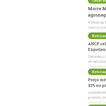
Canal d
Morre Ma
agronegó
À frente da 
marcou a hi
Notícia
ANCP cel
ExpoGené
Seminário, 
de reprodu
durante a E
Notícia
Preço méd
33% no p
Levantamen
produtor, i
de leite cru