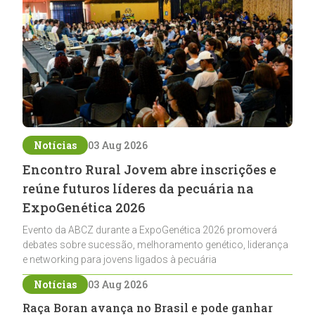
Notícias
03 Aug 2026
Encontro Rural Jovem abre inscrições e
reúne futuros líderes da pecuária na
ExpoGenética 2026
Evento da ABCZ durante a ExpoGenética 2026 promoverá
debates sobre sucessão, melhoramento genético, liderança
e networking para jovens ligados à pecuária
Notícias
03 Aug 2026
Raça Boran avança no Brasil e pode ganhar