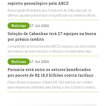
registro genealógico pela ABCZ
Associação Brasileira dos Criadores de Zebu discute os
últimos ajustes para incluir a raça Boran no sistema oficial
de registros, abrindo caminho para sua expansão na
pecuária nacional
Notícias
27 Jul 2026
Seleção de Cabanhas terá 27 equipes na busca
por prêmio inédito
Competição promovida pela ABCCC esgotou as inscrições
em menos de sete minutos e reforça o investimento das
cabanhas na seleção genética de Cavalos Crioulos voltados
ao laço
Notícias
27 Jul 2026
Pecuária está entre os setores beneficiados
por pacote de R$ 18,5 bilhões contra tarifaço
Plano Brasil Soberano 3 libera R$ 18,5 bilhões em crédito
para empresas afetadas pelo tarifaço dos Estados Unidos e
inclui a pecuária entre os setores estratégicos
contemplados