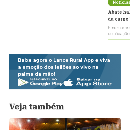
Notícia
Abate ha
da carne 
Presente no
certificação
impulsionar
Baixe agora o Lance Rural App e viva
a emoção dos leilões ao vivo na
palma da mão!
Veja também