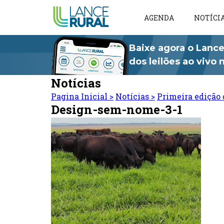
AGENDA
NOTÍCI
Baixe agora o Lance
dos leilões ao vivo
Notícias
Pagina Inicial
>
Notícias
>
Primeira edição 
Design-sem-nome-3-1