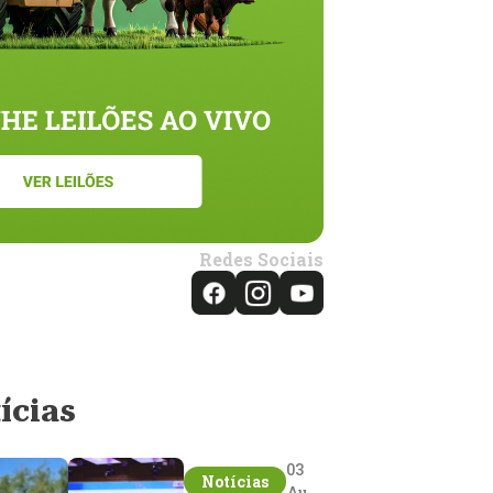
Redes Sociais
ícias
03
Notícias
Aug