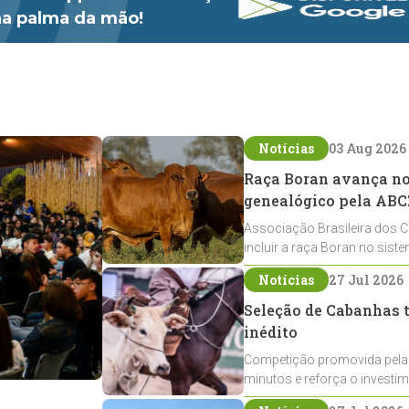
 na palma da mão!
Notícias
03 Aug 2026
Raça Boran avança no 
genealógico pela ABC
Associação Brasileira dos C
incluir a raça Boran no sist
expansão na pecuária nacio
Notícias
27 Jul 2026
Seleção de Cabanhas t
inédito
Competição promovida pela
minutos e reforça o investi
Crioulos voltados ao laço