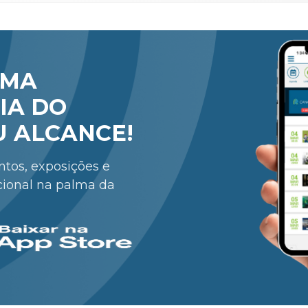
RMA
IA DO
U ALCANCE!
entos, exposições e
cional na palma da