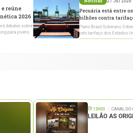
Notícias
27 Jul 2026
 e reúne
Pecuária está entre os
enética 2026
bilhões contra tarifaç
rá debates sobre
Plano Brasil Soberano 3 libe
ing para jovens
pelo tarifaço dos Estados Un
contemplados
13H00
CANAL DO
LEILÃO AS ORI