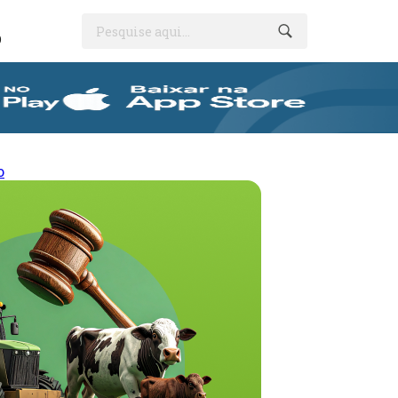
Pesquise aqui...
O
o