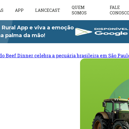
QUEM
FALE
AS
APP
LANCECAST
SOMOS
CONOSC
 Rural App e viva a emoção
 na palma da mão!
do Beef Dinner celebra a pecuária brasileira em São Paul