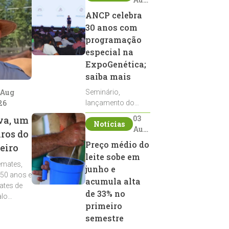
2026
ANCP celebra
30 anos com
programação
especial na
ExpoGenética;
saiba mais
 Aug
Seminário,
26
lançamento do
Sumário de Touros,
03
va, um
Notícias
debates, podcast,
Aug
iros do
desfile de
2026
Preço médio do
eiro
reprodutores e
leite sobe em
homenagens
emates,
integram a
junho e
 50 anos e
programação da
acumula alta
ates de
entidade durante a
de 33% no
alo
ExpoGenética 2026
primeiro
semestre