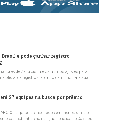
rastreabilidade e
rigor técnico para
impulsionar as
exportações
brasileiras
Brasil e pode ganhar registro
Z
riadores de Zebu discute os últimos ajustes para
ema oficial de registros, abrindo caminho para sua
nal
erá 27 equipes na busca por prêmio
 ABCCC esgotou as inscrições em menos de sete
mento das cabanhas na seleção genética de Cavalos