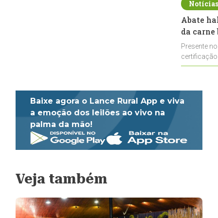
Notícia
Abate ha
da carne 
Presente no
certificação
impulsionar
Baixe agora o Lance Rural App e viva
a emoção dos leilões ao vivo na
palma da mão!
Veja também