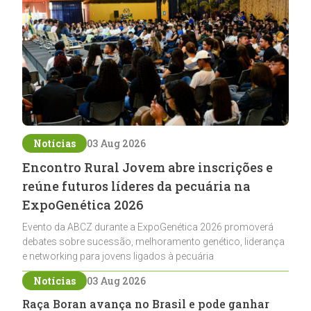
Notícias
03 Aug 2026
Encontro Rural Jovem abre inscrições e
reúne futuros líderes da pecuária na
ExpoGenética 2026
Evento da ABCZ durante a ExpoGenética 2026 promoverá
debates sobre sucessão, melhoramento genético, liderança
e networking para jovens ligados à pecuária
Notícias
03 Aug 2026
Raça Boran avança no Brasil e pode ganhar