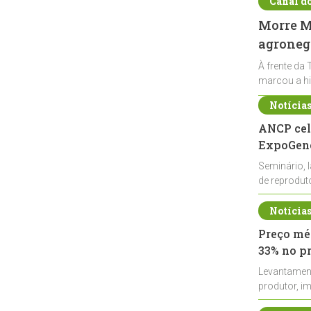
Canal d
Morre Ma
agronegó
À frente da 
marcou a hi
Notícia
ANCP cel
ExpoGené
Seminário, 
de reprodu
durante a E
Notícia
Preço méd
33% no p
Levantamen
produtor, i
de leite cru