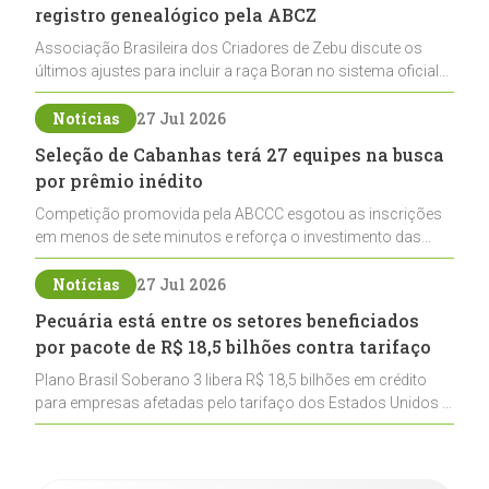
registro genealógico pela ABCZ
Associação Brasileira dos Criadores de Zebu discute os
últimos ajustes para incluir a raça Boran no sistema oficial
de registros, abrindo caminho para sua expansão na
pecuária nacional
Notícias
27 Jul 2026
Seleção de Cabanhas terá 27 equipes na busca
por prêmio inédito
Competição promovida pela ABCCC esgotou as inscrições
em menos de sete minutos e reforça o investimento das
cabanhas na seleção genética de Cavalos Crioulos voltados
ao laço
Notícias
27 Jul 2026
Pecuária está entre os setores beneficiados
por pacote de R$ 18,5 bilhões contra tarifaço
Plano Brasil Soberano 3 libera R$ 18,5 bilhões em crédito
para empresas afetadas pelo tarifaço dos Estados Unidos e
inclui a pecuária entre os setores estratégicos
contemplados