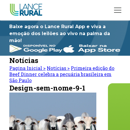
Baixe agora o Lance Rural App e viva a
emoção dos leilões ao vivo na palma da
mão!
Notícias
Pagina Inicial
>
Notícias
>
Primeira edição do
Beef Dinner celebra a pecuária brasileira em
São Paulo
Design-sem-nome-9-1