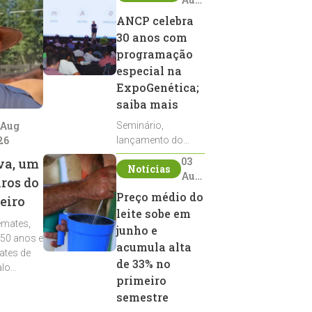
2026
ANCP celebra
30 anos com
programação
especial na
ExpoGenética;
saiba mais
 Aug
Seminário,
26
lançamento do
Sumário de Touros,
03
va, um
Notícias
debates, podcast,
Aug
iros do
desfile de
2026
Preço médio do
eiro
reprodutores e
leite sobe em
homenagens
emates,
integram a
junho e
 50 anos e
programação da
acumula alta
ates de
entidade durante a
de 33% no
alo
ExpoGenética 2026
primeiro
semestre