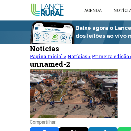
AGENDA
NOTÍCI
Baixe agora o Lance
dos leilões ao vivo
Notícias
Pagina Inicial
>
Notícias
>
Primeira edição 
unnamed-2
Compartilhar: