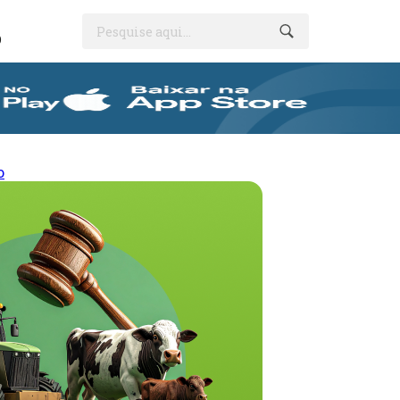
Pesquise aqui...
O
o