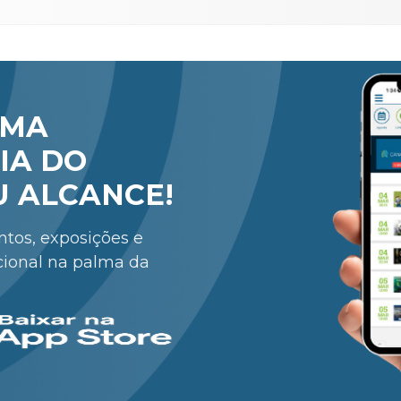
RMA
IA DO
U ALCANCE!
entos, exposições e
cional na palma da