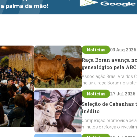
 na palma da mão!
Notícias
03 Aug 2026
Raça Boran avança no 
genealógico pela ABC
Associação Brasileira dos C
incluir a raça Boran no sist
expansão na pecuária nacio
Notícias
27 Jul 2026
Seleção de Cabanhas t
inédito
Competição promovida pela
minutos e reforça o investi
Crioulos voltados ao laço