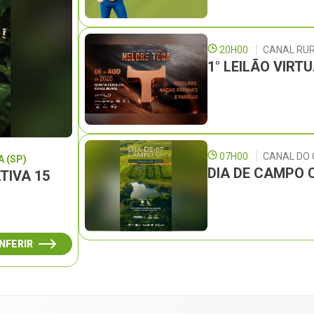
20H00
CANAL RU
1° LEILÃO VIRT
07H00
CANAL DO
 (SP)
DIA DE CAMPO 
TIVA 15
NFERIR