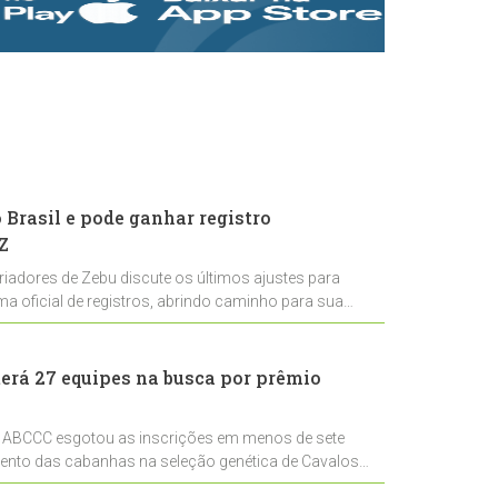
rastreabilidade e
rigor técnico para
impulsionar as
exportações
brasileiras
Brasil e pode ganhar registro
Z
riadores de Zebu discute os últimos ajustes para
ema oficial de registros, abrindo caminho para sua
nal
erá 27 equipes na busca por prêmio
 ABCCC esgotou as inscrições em menos de sete
mento das cabanhas na seleção genética de Cavalos