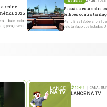
Notícias
27 Jul 2026
 e reúne
Pecuária está entre os
enética 2026
bilhões contra tarifaç
rá debates sobre
Plano Brasil Soberano 3 libe
ing para jovens
pelo tarifaço dos Estados Un
contemplados
19H45
CANAL RUR
LANCE NA TV