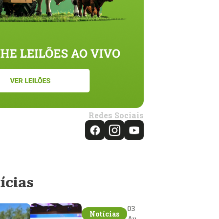
Redes Sociais
ícias
03
Notícias
Aug