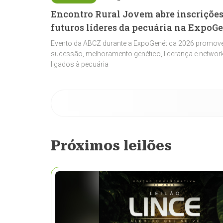
Encontro Rural Jovem abre inscrições
futuros líderes da pecuária na ExpoG
Evento da ABCZ durante a ExpoGenética 2026 promove
sucessão, melhoramento genético, liderança e network
ligados à pecuária
Próximos leilões