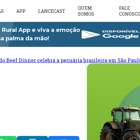
QUEM
FALE
AS
APP
LANCECAST
SOMOS
CONOSC
 Rural App e viva a emoção
 na palma da mão!
do Beef Dinner celebra a pecuária brasileira em São Paul