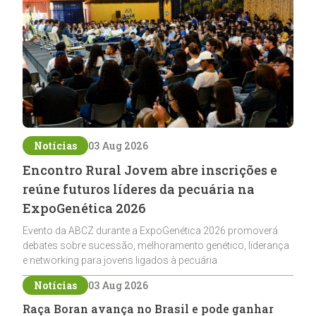
Notícias
03 Aug 2026
Encontro Rural Jovem abre inscrições e
reúne futuros líderes da pecuária na
ExpoGenética 2026
Evento da ABCZ durante a ExpoGenética 2026 promoverá
debates sobre sucessão, melhoramento genético, liderança
e networking para jovens ligados à pecuária
Notícias
03 Aug 2026
Raça Boran avança no Brasil e pode ganhar