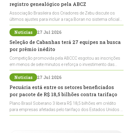
registro genealógico pela ABCZ
Associação Brasileira dos Criadores de Zebu discute os
últimos ajustes para incluir a raça Boran no sistema oficial
de registros, abrindo caminho para sua expansão na
pecuária nacional
Notícias
27 Jul 2026
Seleção de Cabanhas terá 27 equipes na busca
por prêmio inédito
Competição promovida pela ABCCC esgotou as inscrições
em menos de sete minutos e reforça o investimento das
cabanhas na seleção genética de Cavalos Crioulos voltados
ao laço
Notícias
27 Jul 2026
Pecuária está entre os setores beneficiados
por pacote de R$ 18,5 bilhões contra tarifaço
Plano Brasil Soberano 3 libera R$ 18,5 bilhões em crédito
para empresas afetadas pelo tarifaço dos Estados Unidos e
inclui a pecuária entre os setores estratégicos
contemplados