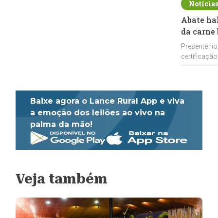
Notícia
Abate ha
da carne 
Presente no
certificação
impulsionar
Baixe agora o Lance Rural App e viva
a emoção dos leilões ao vivo na
palma da mão!
Veja também