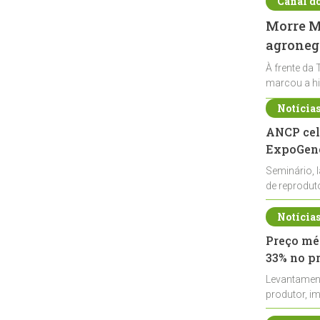
Canal d
Morre Ma
agronegó
À frente da 
marcou a hi
Notícia
ANCP cel
ExpoGené
Seminário, 
de reprodu
durante a E
Notícia
Preço méd
33% no p
Levantamen
produtor, i
de leite cru