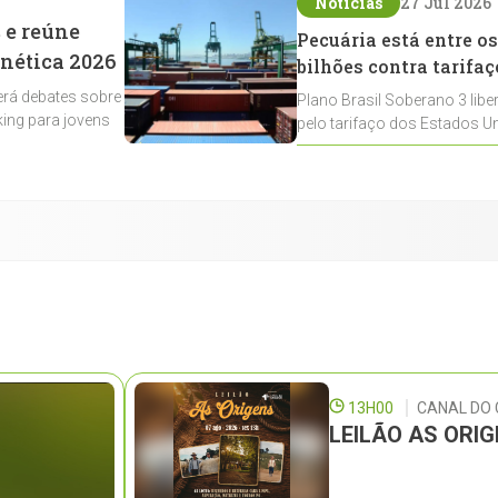
Notícias
27 Jul 2026
 e reúne
Pecuária está entre os
enética 2026
bilhões contra tarifaç
rá debates sobre
Plano Brasil Soberano 3 libe
ing para jovens
pelo tarifaço dos Estados Un
contemplados
13H00
CANAL DO
LEILÃO AS ORI