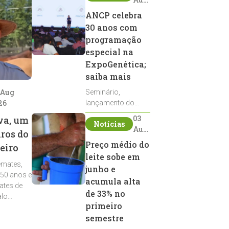
2026
ANCP celebra
30 anos com
programação
especial na
ExpoGenética;
saiba mais
 Aug
Seminário,
26
lançamento do
Sumário de Touros,
03
va, um
Notícias
debates, podcast,
Aug
iros do
desfile de
2026
Preço médio do
eiro
reprodutores e
leite sobe em
homenagens
emates,
integram a
junho e
 50 anos e
programação da
acumula alta
ates de
entidade durante a
de 33% no
alo
ExpoGenética 2026
primeiro
semestre