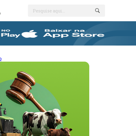
Pesquise aqui...
O
o