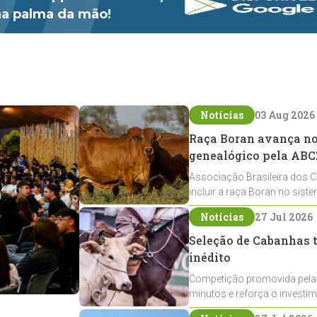
 na palma da mão!
Notícias
03 Aug 2026
Raça Boran avança no 
genealógico pela ABC
Associação Brasileira dos C
incluir a raça Boran no sist
expansão na pecuária nacio
Notícias
27 Jul 2026
Seleção de Cabanhas t
inédito
Competição promovida pela
minutos e reforça o investi
Crioulos voltados ao laço