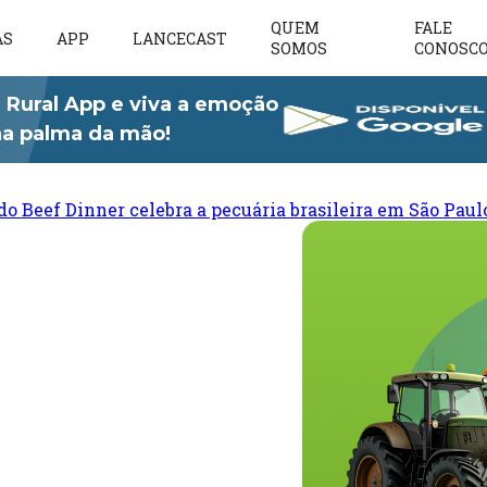
QUEM
FALE
AS
APP
LANCECAST
SOMOS
CONOSC
 Rural App e viva a emoção
 na palma da mão!
do Beef Dinner celebra a pecuária brasileira em São Paul