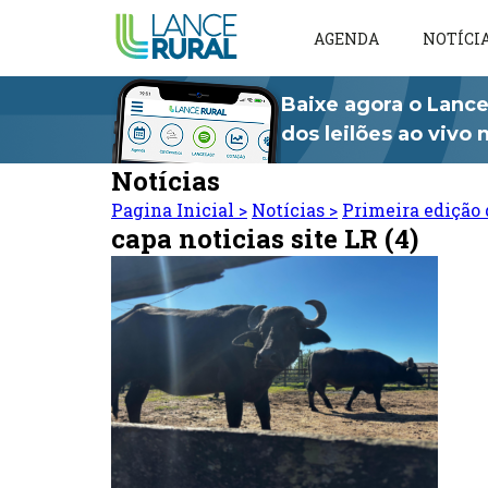
AGENDA
NOTÍCI
Baixe agora o Lance
dos leilões ao vivo
Notícias
Pagina Inicial
>
Notícias
>
Primeira edição 
capa noticias site LR (4)