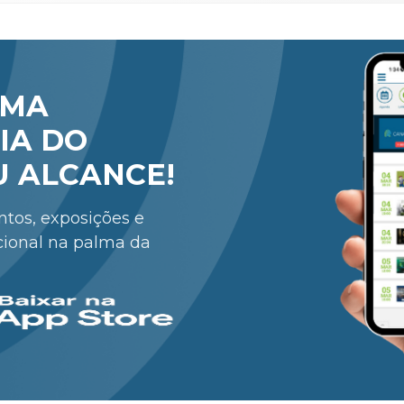
RMA
IA DO
U ALCANCE!
entos, exposições e
cional na palma da