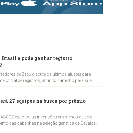
rastreabilidade e
rigor técnico para
impulsionar as
exportações
brasileiras
Brasil e pode ganhar registro
Z
riadores de Zebu discute os últimos ajustes para
ema oficial de registros, abrindo caminho para sua
nal
erá 27 equipes na busca por prêmio
 ABCCC esgotou as inscrições em menos de sete
mento das cabanhas na seleção genética de Cavalos