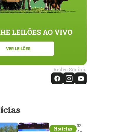
Redes Sociais
ícias
03
Notícias
Aug