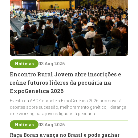
Notícias
03 Aug 2026
Encontro Rural Jovem abre inscrições e
reúne futuros líderes da pecuária na
ExpoGenética 2026
Evento da ABCZ durante a ExpoGenética 2026 promoverá
debates sobre sucessão, melhoramento genético, liderança
e networking para jovens ligados à pecuária
Notícias
03 Aug 2026
Raça Boran avança no Brasil e pode ganhar