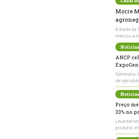
Canal d
Morre Ma
agronegó
À frente da 
marcou a hi
Notícia
ANCP cel
ExpoGené
Seminário, 
de reprodu
durante a E
Notícia
Preço méd
33% no p
Levantamen
produtor, i
de leite cru