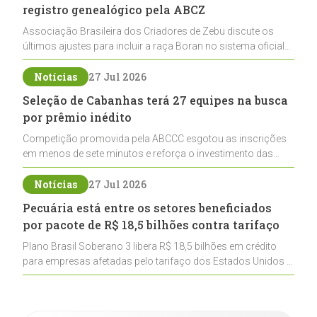
registro genealógico pela ABCZ
Associação Brasileira dos Criadores de Zebu discute os
últimos ajustes para incluir a raça Boran no sistema oficial
de registros, abrindo caminho para sua expansão na
pecuária nacional
Notícias
27 Jul 2026
Seleção de Cabanhas terá 27 equipes na busca
por prêmio inédito
Competição promovida pela ABCCC esgotou as inscrições
em menos de sete minutos e reforça o investimento das
cabanhas na seleção genética de Cavalos Crioulos voltados
ao laço
Notícias
27 Jul 2026
Pecuária está entre os setores beneficiados
por pacote de R$ 18,5 bilhões contra tarifaço
Plano Brasil Soberano 3 libera R$ 18,5 bilhões em crédito
para empresas afetadas pelo tarifaço dos Estados Unidos e
inclui a pecuária entre os setores estratégicos
contemplados