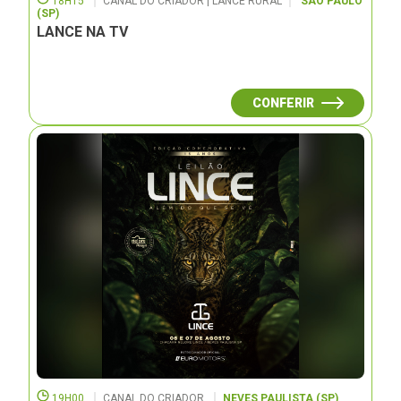
18H15
CANAL DO CRIADOR | LANCE RURAL
SÃO PAULO
(SP)
LANCE NA TV
CONFERIR
19H00
CANAL DO CRIADOR
NEVES PAULISTA (SP)