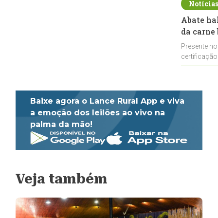
Notícia
Abate ha
da carne 
Presente no
certificação
impulsionar
Baixe agora o Lance Rural App e viva
a emoção dos leilões ao vivo na
palma da mão!
Veja também