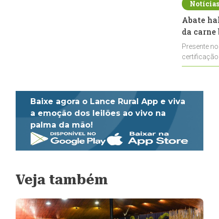
Notícia
Abate ha
da carne 
Presente no
certificação
impulsionar
Baixe agora o Lance Rural App e viva
a emoção dos leilões ao vivo na
palma da mão!
Veja também