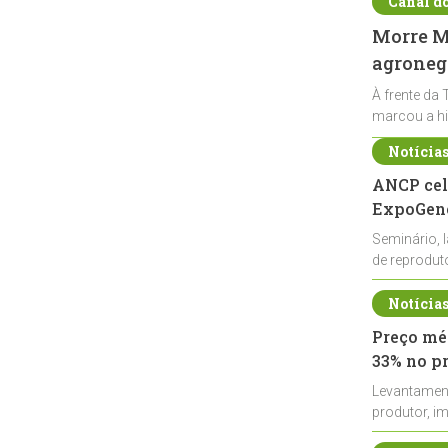
Canal d
Morre Ma
agronegó
À frente da 
marcou a hi
Notícia
ANCP cel
ExpoGené
Seminário, 
de reprodu
durante a E
Notícia
Preço méd
33% no p
Levantamen
produtor, i
de leite cru