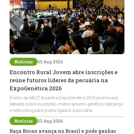
Notícias
03 Aug 2026
Encontro Rural Jovem abre inscrições e
reúne futuros líderes da pecuária na
ExpoGenética 2026
Evento da ABCZ durante a ExpoGenética 2026 promoverá
debates sobre sucessão, melhoramento genético, liderança
e networking para jovens ligados à pecuária
Notícias
03 Aug 2026
Raça Boran avança no Brasil e pode ganhar