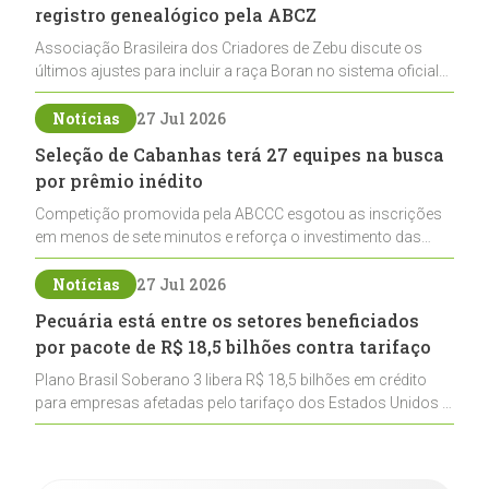
registro genealógico pela ABCZ
Associação Brasileira dos Criadores de Zebu discute os
últimos ajustes para incluir a raça Boran no sistema oficial
de registros, abrindo caminho para sua expansão na
pecuária nacional
Notícias
27 Jul 2026
Seleção de Cabanhas terá 27 equipes na busca
por prêmio inédito
Competição promovida pela ABCCC esgotou as inscrições
em menos de sete minutos e reforça o investimento das
cabanhas na seleção genética de Cavalos Crioulos voltados
ao laço
Notícias
27 Jul 2026
Pecuária está entre os setores beneficiados
por pacote de R$ 18,5 bilhões contra tarifaço
Plano Brasil Soberano 3 libera R$ 18,5 bilhões em crédito
para empresas afetadas pelo tarifaço dos Estados Unidos e
inclui a pecuária entre os setores estratégicos
contemplados