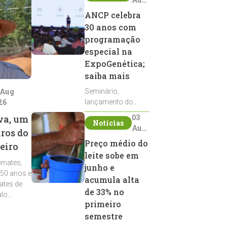
2026
ANCP celebra
30 anos com
programação
especial na
ExpoGenética;
saiba mais
 Aug
Seminário,
26
lançamento do
Sumário de Touros,
03
va, um
Notícias
debates, podcast,
Aug
iros do
desfile de
2026
Preço médio do
eiro
reprodutores e
leite sobe em
homenagens
emates,
integram a
junho e
 50 anos e
programação da
acumula alta
ates de
entidade durante a
de 33% no
alo
ExpoGenética 2026
primeiro
semestre