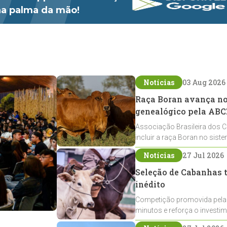
 na palma da mão!
Notícias
03 Aug 2026
Raça Boran avança no 
genealógico pela ABC
Associação Brasileira dos C
incluir a raça Boran no sist
expansão na pecuária nacio
Notícias
27 Jul 2026
Seleção de Cabanhas t
inédito
Competição promovida pela
minutos e reforça o investi
Crioulos voltados ao laço