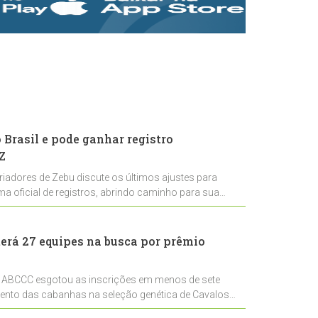
rastreabilidade e
rigor técnico para
impulsionar as
exportações
brasileiras
Brasil e pode ganhar registro
Z
riadores de Zebu discute os últimos ajustes para
ema oficial de registros, abrindo caminho para sua
nal
erá 27 equipes na busca por prêmio
 ABCCC esgotou as inscrições em menos de sete
mento das cabanhas na seleção genética de Cavalos