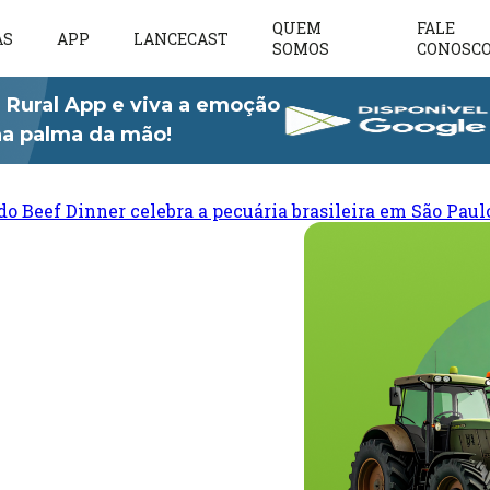
QUEM
FALE
AS
APP
LANCECAST
SOMOS
CONOSC
 Rural App e viva a emoção
 na palma da mão!
do Beef Dinner celebra a pecuária brasileira em São Paul