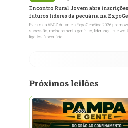
Encontro Rural Jovem abre inscrições
futuros líderes da pecuária na ExpoG
Evento da ABCZ durante a ExpoGenética 2026 promove
sucessão, melhoramento genético, liderança e network
ligados à pecuária
Próximos leilões