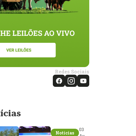
Redes Sociais
ícias
03
Notícias
Aug