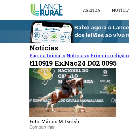
AGENDA
NOTÍCI
Baixe agora o Lance
dos leilões ao vivo
Notícias
Pagina Inicial
>
Notícias
>
Primeira edição 
t110919 ExNac24 D02 0095
Foto: Márcio Mitsuishi
Compartilhar: