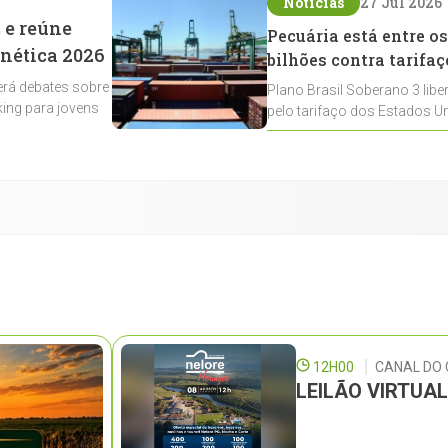
Notícias
27 Jul 2026
 e reúne
Pecuária está entre os
enética 2026
bilhões contra tarifaç
rá debates sobre
Plano Brasil Soberano 3 libe
ing para jovens
pelo tarifaço dos Estados Un
contemplados
12H00
CANAL DO
LEILÃO VIRTUA