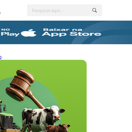
Pesquise aqui...
O
o