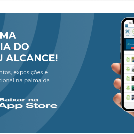
RMA
IA DO
U ALCANCE!
entos, exposições e
cional na palma da