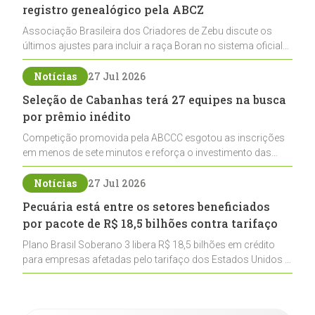
registro genealógico pela ABCZ
Associação Brasileira dos Criadores de Zebu discute os
últimos ajustes para incluir a raça Boran no sistema oficial
de registros, abrindo caminho para sua expansão na
pecuária nacional
Notícias
27 Jul 2026
Seleção de Cabanhas terá 27 equipes na busca
por prêmio inédito
Competição promovida pela ABCCC esgotou as inscrições
em menos de sete minutos e reforça o investimento das
cabanhas na seleção genética de Cavalos Crioulos voltados
ao laço
Notícias
27 Jul 2026
Pecuária está entre os setores beneficiados
por pacote de R$ 18,5 bilhões contra tarifaço
Plano Brasil Soberano 3 libera R$ 18,5 bilhões em crédito
para empresas afetadas pelo tarifaço dos Estados Unidos e
inclui a pecuária entre os setores estratégicos
contemplados