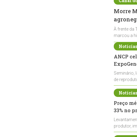
Canal d
Morre Ma
agronegó
À frente da 
marcou a hi
Notícia
ANCP cel
ExpoGené
Seminário, 
de reprodu
durante a E
Notícia
Preço méd
33% no p
Levantamen
produtor, i
de leite cru