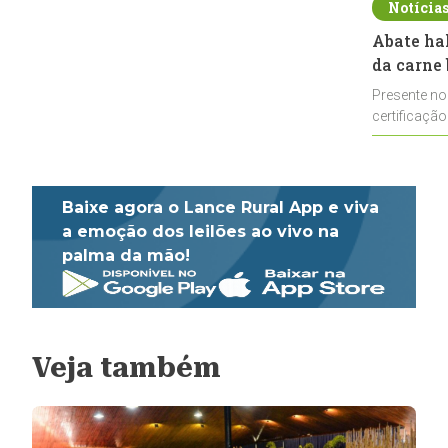
Notícia
Abate ha
da carne 
Presente no
certificação
impulsionar
Baixe agora o Lance Rural App e viva
a emoção dos leilões ao vivo na
palma da mão!
Veja também