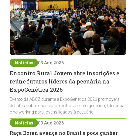
Notícias
03 Aug 2026
Encontro Rural Jovem abre inscrições e
reúne futuros líderes da pecuária na
ExpoGenética 2026
Evento da ABCZ durante a ExpoGenética 2026 promoverá
debates sobre sucessão, melhoramento genético, liderança
e networking para jovens ligados à pecuária
Notícias
03 Aug 2026
Raça Boran avança no Brasil e pode ganhar