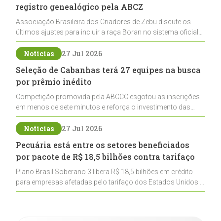
registro genealógico pela ABCZ
Associação Brasileira dos Criadores de Zebu discute os
últimos ajustes para incluir a raça Boran no sistema oficial
de registros, abrindo caminho para sua expansão na
pecuária nacional
Notícias
27 Jul 2026
Seleção de Cabanhas terá 27 equipes na busca
por prêmio inédito
Competição promovida pela ABCCC esgotou as inscrições
em menos de sete minutos e reforça o investimento das
cabanhas na seleção genética de Cavalos Crioulos voltados
ao laço
Notícias
27 Jul 2026
Pecuária está entre os setores beneficiados
por pacote de R$ 18,5 bilhões contra tarifaço
Plano Brasil Soberano 3 libera R$ 18,5 bilhões em crédito
para empresas afetadas pelo tarifaço dos Estados Unidos e
inclui a pecuária entre os setores estratégicos
contemplados