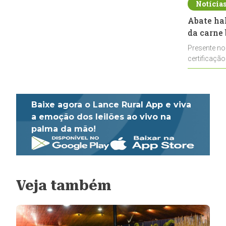
Notícia
Abate ha
da carne 
Presente no
certificação
impulsionar
Baixe agora o Lance Rural App e viva
a emoção dos leilões ao vivo na
palma da mão!
Veja também