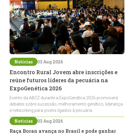
Notícias
03 Aug 2026
Encontro Rural Jovem abre inscrições e
reúne futuros líderes da pecuária na
ExpoGenética 2026
Evento da ABCZ durante a ExpoGenética 2026 promoverá
debates sobre sucessão, melhoramento genético, liderança
e networking para jovens ligados à pecuária
Notícias
03 Aug 2026
Raça Boran avança no Brasil e pode ganhar