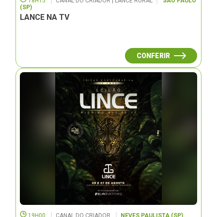
18H15
CANAL DO CRIADOR | LANCE RURAL
SÃO PAULO
(SP)
LANCE NA TV
CONFERIR
19H00
CANAL DO CRIADOR
NEVES PAULISTA (SP)