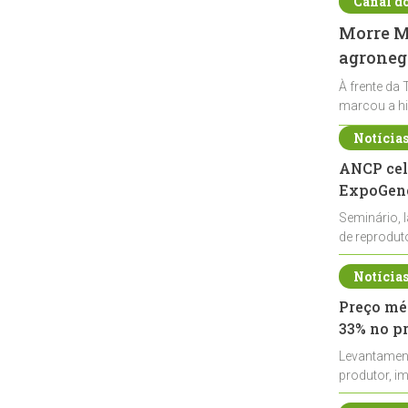
Canal d
Morre Ma
agronegó
À frente da 
marcou a hi
Notícia
ANCP cel
ExpoGené
Seminário, 
de reprodu
durante a E
Notícia
Preço méd
33% no p
Levantamen
produtor, i
de leite cru