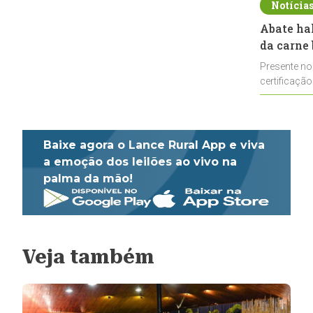
Notícia
Abate ha
da carne 
Presente no
certificação
impulsionar
Baixe agora o Lance Rural App e viva
a emoção dos leilões ao vivo na
palma da mão!
Veja também