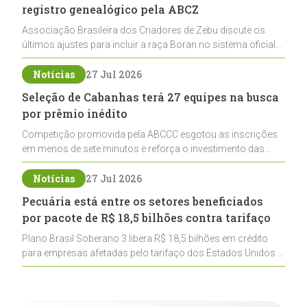
registro genealógico pela ABCZ
Associação Brasileira dos Criadores de Zebu discute os
últimos ajustes para incluir a raça Boran no sistema oficial
de registros, abrindo caminho para sua expansão na
pecuária nacional
Notícias
27 Jul 2026
Seleção de Cabanhas terá 27 equipes na busca
por prêmio inédito
Competição promovida pela ABCCC esgotou as inscrições
em menos de sete minutos e reforça o investimento das
cabanhas na seleção genética de Cavalos Crioulos voltados
ao laço
Notícias
27 Jul 2026
Pecuária está entre os setores beneficiados
por pacote de R$ 18,5 bilhões contra tarifaço
Plano Brasil Soberano 3 libera R$ 18,5 bilhões em crédito
para empresas afetadas pelo tarifaço dos Estados Unidos e
inclui a pecuária entre os setores estratégicos
contemplados