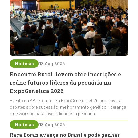
Notícias
03 Aug 2026
Encontro Rural Jovem abre inscrições e
reúne futuros líderes da pecuária na
ExpoGenética 2026
Evento da ABCZ durante a ExpoGenética 2026 promoverá
debates sobre sucessão, melhoramento genético, liderança
e networking para jovens ligados à pecuária
Notícias
03 Aug 2026
Raça Boran avança no Brasil e pode ganhar