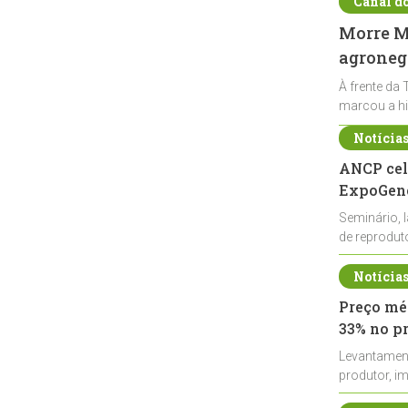
Canal d
Morre Ma
agronegó
À frente da 
marcou a hi
Notícia
ANCP cel
ExpoGené
Seminário, 
de reprodu
durante a E
Notícia
Preço méd
33% no p
Levantamen
produtor, i
de leite cru