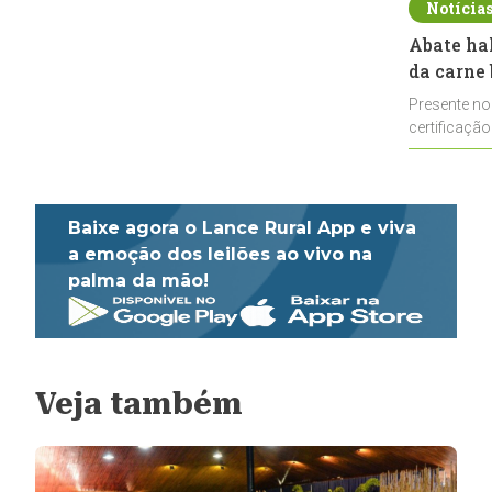
Notícia
Abate ha
da carne 
Presente no
certificação
impulsionar
Baixe agora o Lance Rural App e viva
a emoção dos leilões ao vivo na
palma da mão!
Veja também