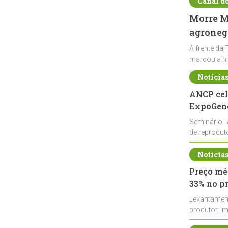
Canal d
Morre Ma
agronegó
À frente da 
marcou a hi
Notícia
ANCP cel
ExpoGené
Seminário, 
de reprodu
durante a E
Notícia
Preço méd
33% no p
Levantamen
produtor, i
de leite cru