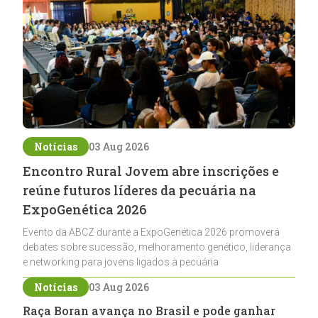
Notícias
03 Aug 2026
Encontro Rural Jovem abre inscrições e
reúne futuros líderes da pecuária na
ExpoGenética 2026
Evento da ABCZ durante a ExpoGenética 2026 promoverá
debates sobre sucessão, melhoramento genético, liderança
e networking para jovens ligados à pecuária
Notícias
03 Aug 2026
Raça Boran avança no Brasil e pode ganhar