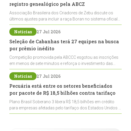
registro genealógico pela ABCZ
Associação Brasileira dos Criadores de Zebu discute os
últimos ajustes para incluir a raça Boran no sistema oficial
de registros, abrindo caminho para sua expansão na
pecuária nacional
Notícias
27 Jul 2026
Seleção de Cabanhas terá 27 equipes na busca
por prêmio inédito
Competição promovida pela ABCCC esgotou as inscrições
em menos de sete minutos e reforça o investimento das
cabanhas na seleção genética de Cavalos Crioulos voltados
ao laço
Notícias
27 Jul 2026
Pecuária está entre os setores beneficiados
por pacote de R$ 18,5 bilhões contra tarifaço
Plano Brasil Soberano 3 libera R$ 18,5 bilhões em crédito
para empresas afetadas pelo tarifaço dos Estados Unidos e
inclui a pecuária entre os setores estratégicos
contemplados