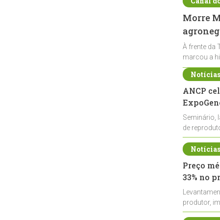
Canal d
Morre Ma
agronegó
À frente da 
marcou a hi
Notícia
ANCP cel
ExpoGené
Seminário, 
de reprodu
durante a E
Notícia
Preço méd
33% no p
Levantamen
produtor, i
de leite cru