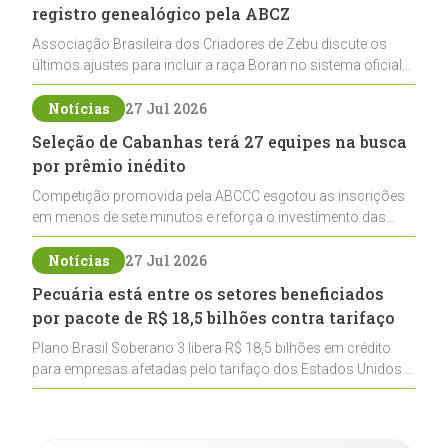
registro genealógico pela ABCZ
Associação Brasileira dos Criadores de Zebu discute os
últimos ajustes para incluir a raça Boran no sistema oficial
de registros, abrindo caminho para sua expansão na
pecuária nacional
Notícias
27 Jul 2026
Seleção de Cabanhas terá 27 equipes na busca
por prêmio inédito
Competição promovida pela ABCCC esgotou as inscrições
em menos de sete minutos e reforça o investimento das
cabanhas na seleção genética de Cavalos Crioulos voltados
ao laço
Notícias
27 Jul 2026
Pecuária está entre os setores beneficiados
por pacote de R$ 18,5 bilhões contra tarifaço
Plano Brasil Soberano 3 libera R$ 18,5 bilhões em crédito
para empresas afetadas pelo tarifaço dos Estados Unidos e
inclui a pecuária entre os setores estratégicos
contemplados