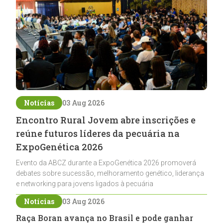
Notícias
03 Aug 2026
Encontro Rural Jovem abre inscrições e
reúne futuros líderes da pecuária na
ExpoGenética 2026
Evento da ABCZ durante a ExpoGenética 2026 promoverá
debates sobre sucessão, melhoramento genético, liderança
e networking para jovens ligados à pecuária
Notícias
03 Aug 2026
Raça Boran avança no Brasil e pode ganhar