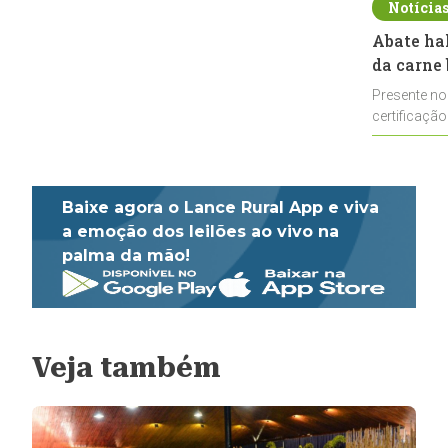
Notícia
Abate ha
da carne 
Presente no
certificação
impulsionar
Baixe agora o Lance Rural App e viva
a emoção dos leilões ao vivo na
palma da mão!
Veja também