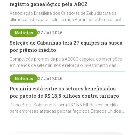
registro genealógico pela ABCZ
Associação Brasileira dos Criadores de Zebu discute os
últimos ajustes para incluir a raça Boran no sistema oficial
de registros, abrindo caminho para sua expansão na
pecuária nacional
Notícias
27 Jul 2026
Seleção de Cabanhas terá 27 equipes na busca
por prêmio inédito
Competição promovida pela ABCCC esgotou as inscrições
em menos de sete minutos e reforça o investimento das
cabanhas na seleção genética de Cavalos Crioulos voltados
ao laço
Notícias
27 Jul 2026
Pecuária está entre os setores beneficiados
por pacote de R$ 18,5 bilhões contra tarifaço
Plano Brasil Soberano 3 libera R$ 18,5 bilhões em crédito
para empresas afetadas pelo tarifaço dos Estados Unidos e
inclui a pecuária entre os setores estratégicos
contemplados