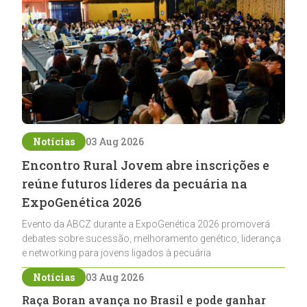
Notícias
03 Aug 2026
Encontro Rural Jovem abre inscrições e
reúne futuros líderes da pecuária na
ExpoGenética 2026
Evento da ABCZ durante a ExpoGenética 2026 promoverá
debates sobre sucessão, melhoramento genético, liderança
e networking para jovens ligados à pecuária
Notícias
03 Aug 2026
Raça Boran avança no Brasil e pode ganhar