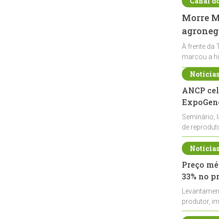
Canal d
Morre Ma
agronegó
À frente da 
marcou a hi
Notícia
ANCP cel
ExpoGené
Seminário, 
de reprodu
durante a E
Notícia
Preço méd
33% no p
Levantamen
produtor, i
de leite cru