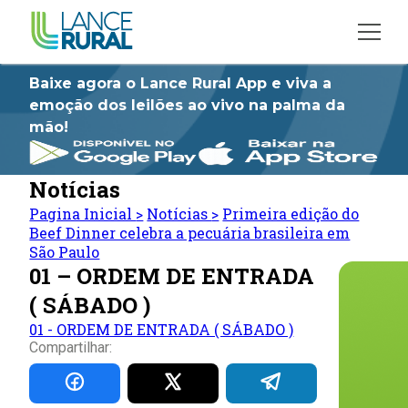
Baixe agora o Lance Rural App e viva a
emoção dos leilões ao vivo na palma da
mão!
Notícias
Pagina Inicial
>
Notícias
>
Primeira edição do
Beef Dinner celebra a pecuária brasileira em
São Paulo
01 – ORDEM DE ENTRADA
( SÁBADO )
01 - ORDEM DE ENTRADA ( SÁBADO )
Compartilhar: