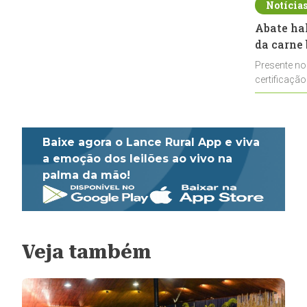
Notícia
Abate ha
da carne 
Presente no
certificação
impulsionar
Baixe agora o Lance Rural App e viva
a emoção dos leilões ao vivo na
palma da mão!
Veja também