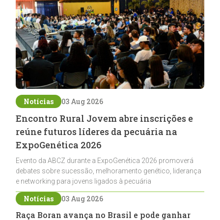
Notícias
03 Aug 2026
Encontro Rural Jovem abre inscrições e
reúne futuros líderes da pecuária na
ExpoGenética 2026
Evento da ABCZ durante a ExpoGenética 2026 promoverá
debates sobre sucessão, melhoramento genético, liderança
e networking para jovens ligados à pecuária
Notícias
03 Aug 2026
Raça Boran avança no Brasil e pode ganhar