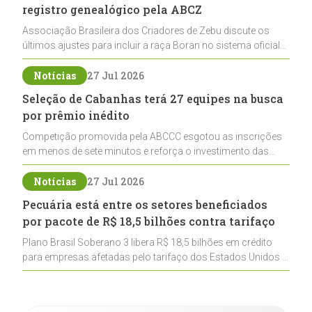
registro genealógico pela ABCZ
Associação Brasileira dos Criadores de Zebu discute os
últimos ajustes para incluir a raça Boran no sistema oficial
de registros, abrindo caminho para sua expansão na
pecuária nacional
Notícias
27 Jul 2026
Seleção de Cabanhas terá 27 equipes na busca
por prêmio inédito
Competição promovida pela ABCCC esgotou as inscrições
em menos de sete minutos e reforça o investimento das
cabanhas na seleção genética de Cavalos Crioulos voltados
ao laço
Notícias
27 Jul 2026
Pecuária está entre os setores beneficiados
por pacote de R$ 18,5 bilhões contra tarifaço
Plano Brasil Soberano 3 libera R$ 18,5 bilhões em crédito
para empresas afetadas pelo tarifaço dos Estados Unidos e
inclui a pecuária entre os setores estratégicos
contemplados