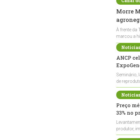
Canal d
Morre Ma
agronegó
À frente da 
marcou a hi
Notícia
ANCP cel
ExpoGené
Seminário, 
de reprodu
durante a E
Notícia
Preço méd
33% no p
Levantamen
produtor, i
de leite cru