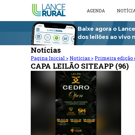
AGENDA
NOTÍCI
Baixe agora o Lance
dos leilões ao vivo
Notícias
Pagina Inicial
>
Notícias
>
Primeira edição 
CAPA LEILÃO SITEAPP (96)