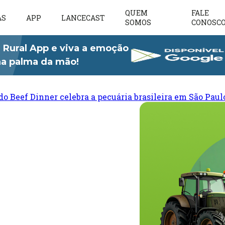
QUEM
FALE
AS
APP
LANCECAST
SOMOS
CONOSC
 Rural App e viva a emoção
 na palma da mão!
do Beef Dinner celebra a pecuária brasileira em São Paul