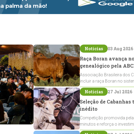
 na palma da mão!
Notícias
03 Aug 2026
Raça Boran avança no 
genealógico pela ABC
Associação Brasileira dos C
incluir a raça Boran no sist
expansão na pecuária nacio
Notícias
27 Jul 2026
Seleção de Cabanhas t
inédito
Competição promovida pela
minutos e reforça o investi
Crioulos voltados ao laço