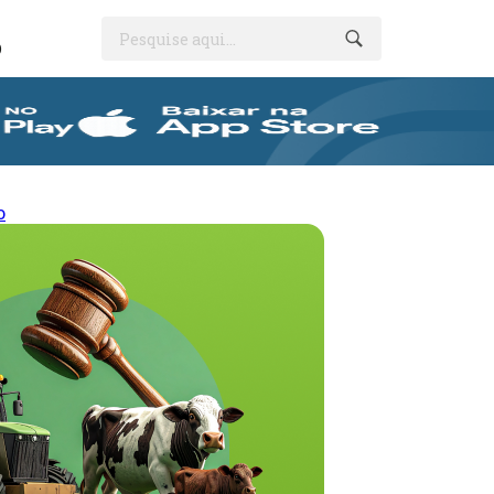
Pesquise aqui...
O
o