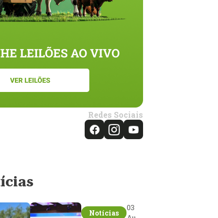
Redes Sociais
ícias
03
Notícias
Aug