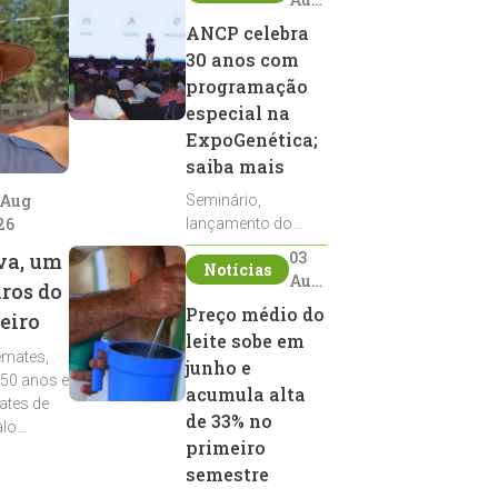
2026
ANCP celebra
30 anos com
programação
especial na
ExpoGenética;
saiba mais
 Aug
Seminário,
26
lançamento do
Sumário de Touros,
03
va, um
Notícias
debates, podcast,
Aug
iros do
desfile de
2026
Preço médio do
eiro
reprodutores e
leite sobe em
homenagens
emates,
integram a
junho e
 50 anos e
programação da
acumula alta
ates de
entidade durante a
de 33% no
alo
ExpoGenética 2026
primeiro
semestre