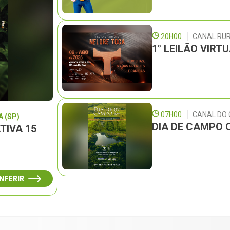
20H00
CANAL RU
1° LEILÃO VIRT
07H00
CANAL DO
 (SP)
DIA DE CAMPO 
TIVA 15
NFERIR