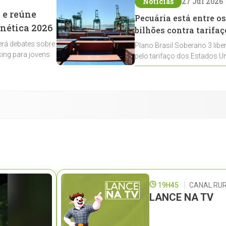
Notícias
27 Jul 2026
 e reúne
Pecuária está entre os
enética 2026
bilhões contra tarifaç
rá debates sobre
Plano Brasil Soberano 3 libe
ing para jovens
pelo tarifaço dos Estados Un
contemplados
19H45
CANAL RUR
LANCE NA TV