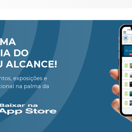
RMA
IA DO
U ALCANCE!
entos, exposições e
cional na palma da