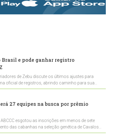
rastreabilidade e
rigor técnico para
impulsionar as
exportações
brasileiras
Brasil e pode ganhar registro
Z
riadores de Zebu discute os últimos ajustes para
ema oficial de registros, abrindo caminho para sua
nal
erá 27 equipes na busca por prêmio
 ABCCC esgotou as inscrições em menos de sete
mento das cabanhas na seleção genética de Cavalos