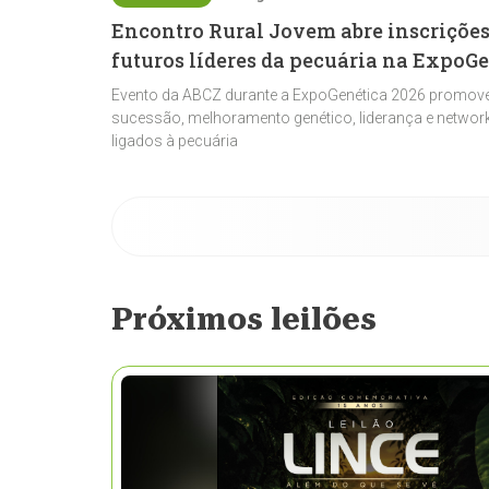
Encontro Rural Jovem abre inscrições
futuros líderes da pecuária na ExpoG
Evento da ABCZ durante a ExpoGenética 2026 promove
sucessão, melhoramento genético, liderança e network
ligados à pecuária
Próximos leilões