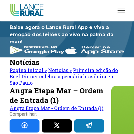
Baixe agora o Lance Rural App e viva a
emoção dos leilões ao vivo na palma da
mão!
Notícias
Pagina Inicial
>
Notícias
>
Primeira edição do
Beef Dinner celebra a pecuária brasileira em
São Paulo
Angra Etapa Mar – Ordem
de Entrada (1)
Angra Etapa Mar - Ordem de Entrada (1)
Compartilhar: