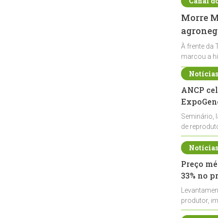
Canal d
Morre Ma
agronegó
À frente da 
marcou a hi
Notícia
ANCP cel
ExpoGené
Seminário, 
de reprodu
durante a E
Notícia
Preço méd
33% no p
Levantamen
produtor, i
de leite cru