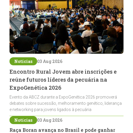
Notícias
03 Aug 2026
Encontro Rural Jovem abre inscrições e
reúne futuros líderes da pecuária na
ExpoGenética 2026
Evento da ABCZ durante a ExpoGenética 2026 promoverá
debates sobre sucessão, melhoramento genético, liderança
e networking para jovens ligados à pecuária
Notícias
03 Aug 2026
Raça Boran avança no Brasil e pode ganhar