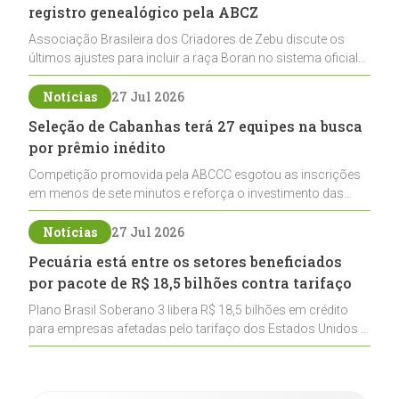
registro genealógico pela ABCZ
Associação Brasileira dos Criadores de Zebu discute os
últimos ajustes para incluir a raça Boran no sistema oficial
de registros, abrindo caminho para sua expansão na
pecuária nacional
Notícias
27 Jul 2026
Seleção de Cabanhas terá 27 equipes na busca
por prêmio inédito
Competição promovida pela ABCCC esgotou as inscrições
em menos de sete minutos e reforça o investimento das
cabanhas na seleção genética de Cavalos Crioulos voltados
ao laço
Notícias
27 Jul 2026
Pecuária está entre os setores beneficiados
por pacote de R$ 18,5 bilhões contra tarifaço
Plano Brasil Soberano 3 libera R$ 18,5 bilhões em crédito
para empresas afetadas pelo tarifaço dos Estados Unidos e
inclui a pecuária entre os setores estratégicos
contemplados