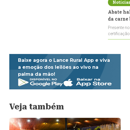
Notícia
Abate ha
da carne 
Presente no
certificação
impulsionar
Baixe agora o Lance Rural App e viva
a emoção dos leilões ao vivo na
palma da mão!
Veja também