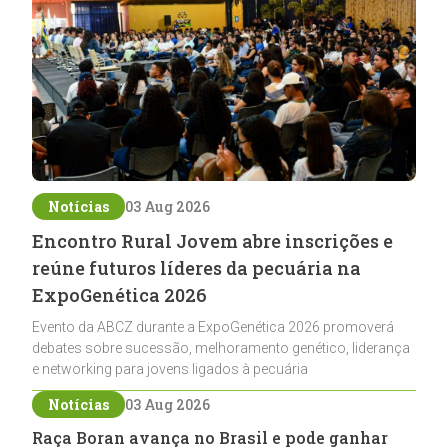
Notícias
03 Aug 2026
Encontro Rural Jovem abre inscrições e
reúne futuros líderes da pecuária na
ExpoGenética 2026
Evento da ABCZ durante a ExpoGenética 2026 promoverá
debates sobre sucessão, melhoramento genético, liderança
e networking para jovens ligados à pecuária
Notícias
03 Aug 2026
Raça Boran avança no Brasil e pode ganhar