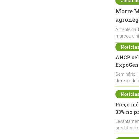
Canal d
Morre Ma
agronegó
À frente da 
marcou a hi
Notícia
ANCP cel
ExpoGené
Seminário, 
de reprodu
durante a E
Notícia
Preço méd
33% no p
Levantamen
produtor, i
de leite cru