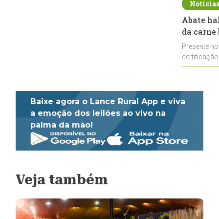
Notícia
Abate ha
da carne 
Presente no
certificação
impulsionar
Baixe agora o Lance Rural App e viva
a emoção dos leilões ao vivo na
palma da mão!
Veja também