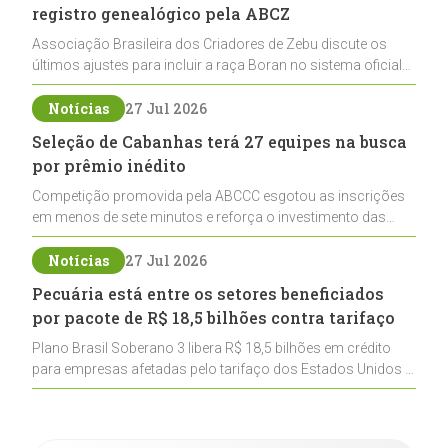
registro genealógico pela ABCZ
Associação Brasileira dos Criadores de Zebu discute os
últimos ajustes para incluir a raça Boran no sistema oficial
de registros, abrindo caminho para sua expansão na
pecuária nacional
Notícias
27 Jul 2026
Seleção de Cabanhas terá 27 equipes na busca
por prêmio inédito
Competição promovida pela ABCCC esgotou as inscrições
em menos de sete minutos e reforça o investimento das
cabanhas na seleção genética de Cavalos Crioulos voltados
ao laço
Notícias
27 Jul 2026
Pecuária está entre os setores beneficiados
por pacote de R$ 18,5 bilhões contra tarifaço
Plano Brasil Soberano 3 libera R$ 18,5 bilhões em crédito
para empresas afetadas pelo tarifaço dos Estados Unidos e
inclui a pecuária entre os setores estratégicos
contemplados