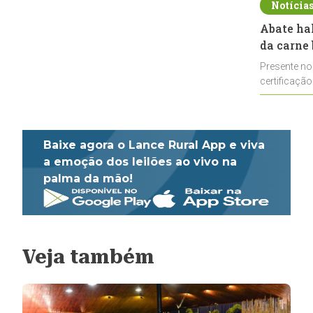
Notícia
Abate ha
da carne 
Presente no
certificação
impulsionar
Baixe agora o Lance Rural App e viva
a emoção dos leilões ao vivo na
palma da mão!
Veja também