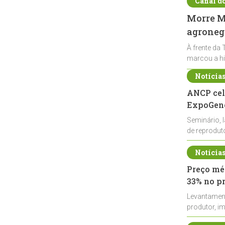
Canal d
Morre Ma
agronegó
À frente da 
marcou a hi
Notícia
ANCP cel
ExpoGené
Seminário, 
de reprodu
durante a E
Notícia
Preço méd
33% no p
Levantamen
produtor, i
de leite cru