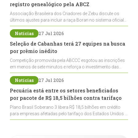
registro genealógico pela ABCZ
Associação Brasileira dos Criadores de Zebu discute os
últimos ajustes para incluir a raça Boran no sistema oficial
de registros, abrindo caminho para sua expansão na
pecuária nacional
Notícias
27 Jul 2026
Seleção de Cabanhas terá 27 equipes na busca
por prêmio inédito
Competição promovida pela ABCCC esgotou as inscrições
em menos de sete minutos e reforça o investimento das
cabanhas na seleção genética de Cavalos Crioulos voltados
ao laço
Notícias
27 Jul 2026
Pecuária está entre os setores beneficiados
por pacote de R$ 18,5 bilhões contra tarifaço
Plano Brasil Soberano 3 libera R$ 18,5 bilhões em crédito
para empresas afetadas pelo tarifaço dos Estados Unidos e
inclui a pecuária entre os setores estratégicos
contemplados