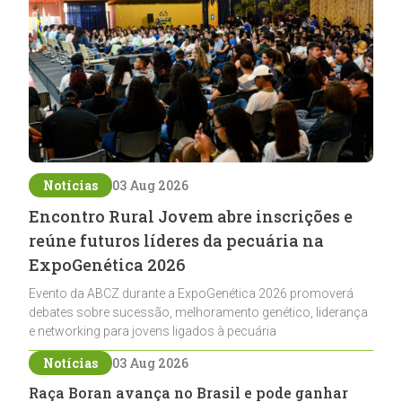
Notícias
03 Aug 2026
Encontro Rural Jovem abre inscrições e
reúne futuros líderes da pecuária na
ExpoGenética 2026
Evento da ABCZ durante a ExpoGenética 2026 promoverá
debates sobre sucessão, melhoramento genético, liderança
e networking para jovens ligados à pecuária
Notícias
03 Aug 2026
Raça Boran avança no Brasil e pode ganhar