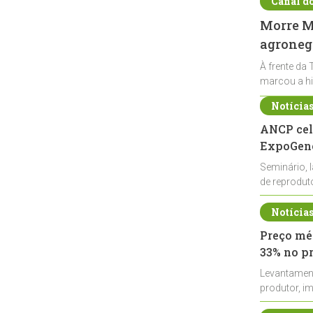
Canal d
Morre Ma
agronegó
À frente da 
marcou a hi
Notícia
ANCP cel
ExpoGené
Seminário, 
de reprodu
durante a E
Notícia
Preço méd
33% no p
Levantamen
produtor, i
de leite cru