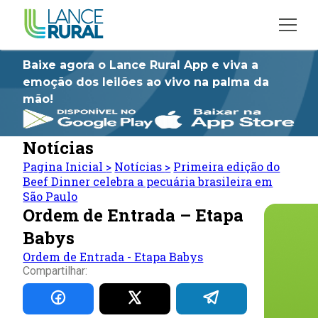
Baixe agora o Lance Rural App e viva a
emoção dos leilões ao vivo na palma da
mão!
Notícias
Pagina Inicial
>
Notícias
>
Primeira edição do
Beef Dinner celebra a pecuária brasileira em
São Paulo
Ordem de Entrada – Etapa
Babys
Ordem de Entrada - Etapa Babys
Compartilhar: