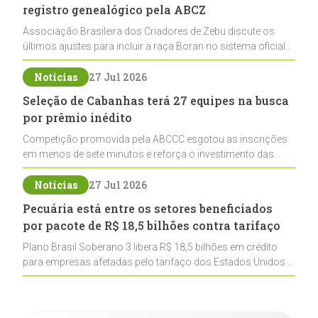
registro genealógico pela ABCZ
Associação Brasileira dos Criadores de Zebu discute os
últimos ajustes para incluir a raça Boran no sistema oficial
de registros, abrindo caminho para sua expansão na
pecuária nacional
Notícias
27 Jul 2026
Seleção de Cabanhas terá 27 equipes na busca
por prêmio inédito
Competição promovida pela ABCCC esgotou as inscrições
em menos de sete minutos e reforça o investimento das
cabanhas na seleção genética de Cavalos Crioulos voltados
ao laço
Notícias
27 Jul 2026
Pecuária está entre os setores beneficiados
por pacote de R$ 18,5 bilhões contra tarifaço
Plano Brasil Soberano 3 libera R$ 18,5 bilhões em crédito
para empresas afetadas pelo tarifaço dos Estados Unidos e
inclui a pecuária entre os setores estratégicos
contemplados