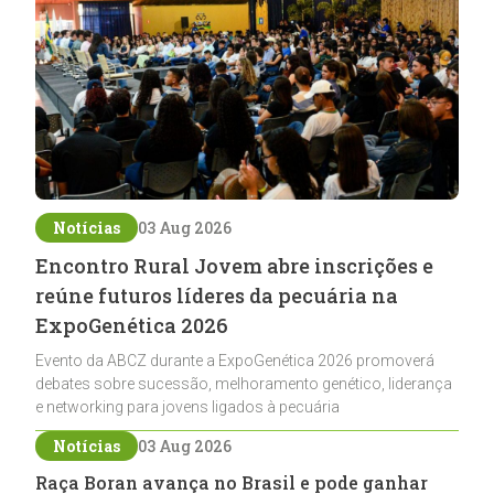
Notícias
03 Aug 2026
Encontro Rural Jovem abre inscrições e
reúne futuros líderes da pecuária na
ExpoGenética 2026
Evento da ABCZ durante a ExpoGenética 2026 promoverá
debates sobre sucessão, melhoramento genético, liderança
e networking para jovens ligados à pecuária
Notícias
03 Aug 2026
Raça Boran avança no Brasil e pode ganhar