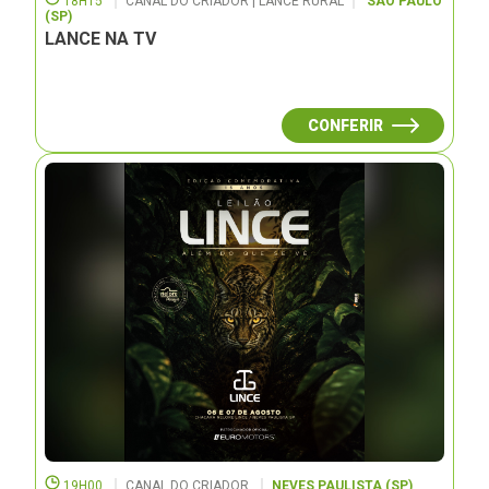
18H15
CANAL DO CRIADOR | LANCE RURAL
SÃO PAULO
(SP)
LANCE NA TV
CONFERIR
19H00
CANAL DO CRIADOR
NEVES PAULISTA (SP)