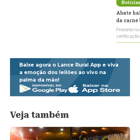
Notícia
Abate ha
da carne 
Presente no
certificação
impulsionar
Baixe agora o Lance Rural App e viva
a emoção dos leilões ao vivo na
palma da mão!
Veja também