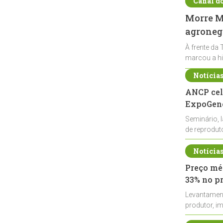
Canal d
Morre Ma
agronegó
À frente da 
marcou a hi
Notícia
ANCP cel
ExpoGené
Seminário, 
de reprodu
durante a E
Notícia
Preço méd
33% no p
Levantamen
produtor, i
de leite cru