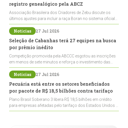
registro genealógico pela ABCZ
Associação Brasileira dos Criadores de Zebu discute os
últimos ajustes para incluir a raça Boran no sistema oficial
de registros, abrindo caminho para sua expansão na
pecuária nacional
Notícias
27 Jul 2026
Seleção de Cabanhas terá 27 equipes na busca
por prêmio inédito
Competição promovida pela ABCCC esgotou as inscrições
em menos de sete minutos e reforça o investimento das
cabanhas na seleção genética de Cavalos Crioulos voltados
ao laço
Notícias
27 Jul 2026
Pecuária está entre os setores beneficiados
por pacote de R$ 18,5 bilhões contra tarifaço
Plano Brasil Soberano 3 libera R$ 18,5 bilhões em crédito
para empresas afetadas pelo tarifaço dos Estados Unidos e
inclui a pecuária entre os setores estratégicos
contemplados