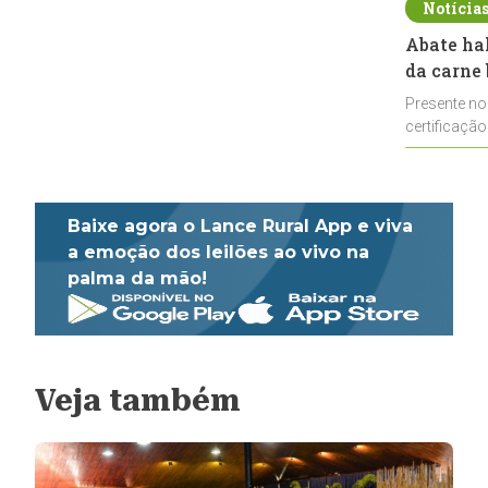
Notícia
Abate ha
da carne 
Presente no
certificação
impulsionar
Baixe agora o Lance Rural App e viva
a emoção dos leilões ao vivo na
palma da mão!
Veja também