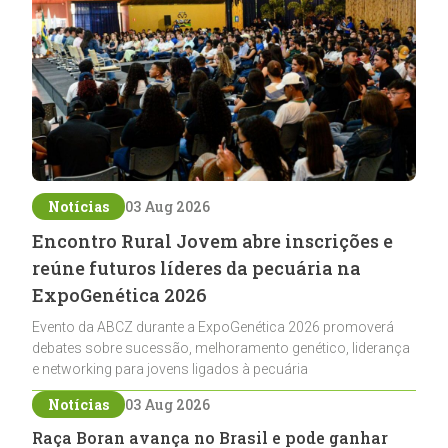
Notícias
03 Aug 2026
Encontro Rural Jovem abre inscrições e
reúne futuros líderes da pecuária na
ExpoGenética 2026
Evento da ABCZ durante a ExpoGenética 2026 promoverá
debates sobre sucessão, melhoramento genético, liderança
e networking para jovens ligados à pecuária
Notícias
03 Aug 2026
Raça Boran avança no Brasil e pode ganhar