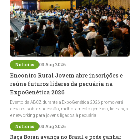
Notícias
03 Aug 2026
Encontro Rural Jovem abre inscrições e
reúne futuros líderes da pecuária na
ExpoGenética 2026
Evento da ABCZ durante a ExpoGenética 2026 promoverá
debates sobre sucessão, melhoramento genético, liderança
e networking para jovens ligados à pecuária
Notícias
03 Aug 2026
Raça Boran avança no Brasil e pode ganhar