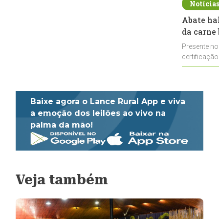
Notícia
Abate ha
da carne 
Presente no
certificação
impulsionar
Baixe agora o Lance Rural App e viva
a emoção dos leilões ao vivo na
palma da mão!
Veja também