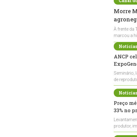
Canal d
Morre Ma
agronegó
À frente da 
marcou a hi
Notícia
ANCP cel
ExpoGené
Seminário, 
de reprodu
durante a E
Notícia
Preço méd
33% no p
Levantamen
produtor, i
de leite cru