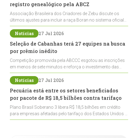
registro genealógico pela ABCZ
Associação Brasileira dos Criadores de Zebu discute os
últimos ajustes para incluir a raça Boran no sistema oficial
de registros, abrindo caminho para sua expansão na
pecuária nacional
Notícias
27 Jul 2026
Seleção de Cabanhas terá 27 equipes na busca
por prêmio inédito
Competição promovida pela ABCCC esgotou as inscrições
em menos de sete minutos e reforça o investimento das
cabanhas na seleção genética de Cavalos Crioulos voltados
ao laço
Notícias
27 Jul 2026
Pecuária está entre os setores beneficiados
por pacote de R$ 18,5 bilhões contra tarifaço
Plano Brasil Soberano 3 libera R$ 18,5 bilhões em crédito
para empresas afetadas pelo tarifaço dos Estados Unidos e
inclui a pecuária entre os setores estratégicos
contemplados