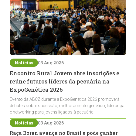
Notícias
03 Aug 2026
Encontro Rural Jovem abre inscrições e
reúne futuros líderes da pecuária na
ExpoGenética 2026
Evento da ABCZ durante a ExpoGenética 2026 promoverá
debates sobre sucessão, melhoramento genético, liderança
e networking para jovens ligados à pecuária
Notícias
03 Aug 2026
Raça Boran avança no Brasil e pode ganhar