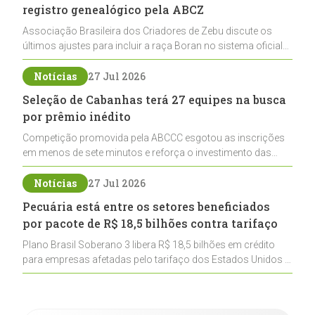
registro genealógico pela ABCZ
Associação Brasileira dos Criadores de Zebu discute os
últimos ajustes para incluir a raça Boran no sistema oficial
de registros, abrindo caminho para sua expansão na
pecuária nacional
Notícias
27 Jul 2026
Seleção de Cabanhas terá 27 equipes na busca
por prêmio inédito
Competição promovida pela ABCCC esgotou as inscrições
em menos de sete minutos e reforça o investimento das
cabanhas na seleção genética de Cavalos Crioulos voltados
ao laço
Notícias
27 Jul 2026
Pecuária está entre os setores beneficiados
por pacote de R$ 18,5 bilhões contra tarifaço
Plano Brasil Soberano 3 libera R$ 18,5 bilhões em crédito
para empresas afetadas pelo tarifaço dos Estados Unidos e
inclui a pecuária entre os setores estratégicos
contemplados