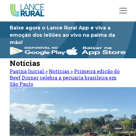
Baixe agora o Lance Rural App e viva a
emoção dos leilões ao vivo na palma da
mão!
Notícias
Pagina Inicial
>
Notícias
>
Primeira edição do
Beef Dinner celebra a pecuária brasileira em
São Paulo
Tocador
de
vídeo