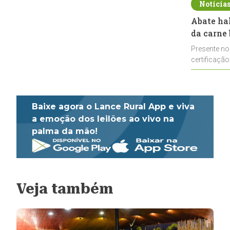
Notícia
Abate ha
da carne 
Presente no
certificação
impulsionar
Baixe agora o Lance Rural App e viva
a emoção dos leilões ao vivo na
palma da mão!
Veja também