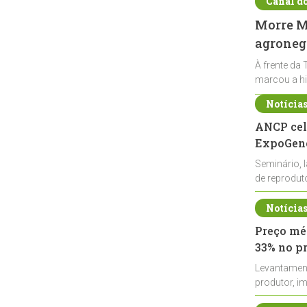
Canal d
Morre Ma
agronegó
À frente da 
marcou a hi
Notícia
ANCP cel
ExpoGené
Seminário, 
de reprodu
durante a E
Notícia
Preço méd
33% no p
Levantamen
produtor, i
de leite cru