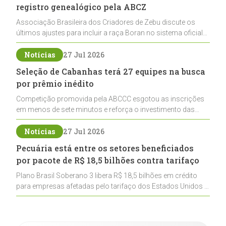
registro genealógico pela ABCZ
Associação Brasileira dos Criadores de Zebu discute os
últimos ajustes para incluir a raça Boran no sistema oficial
de registros, abrindo caminho para sua expansão na
pecuária nacional
Notícias
27 Jul 2026
Seleção de Cabanhas terá 27 equipes na busca
por prêmio inédito
Competição promovida pela ABCCC esgotou as inscrições
em menos de sete minutos e reforça o investimento das
cabanhas na seleção genética de Cavalos Crioulos voltados
ao laço
Notícias
27 Jul 2026
Pecuária está entre os setores beneficiados
por pacote de R$ 18,5 bilhões contra tarifaço
Plano Brasil Soberano 3 libera R$ 18,5 bilhões em crédito
para empresas afetadas pelo tarifaço dos Estados Unidos e
inclui a pecuária entre os setores estratégicos
contemplados