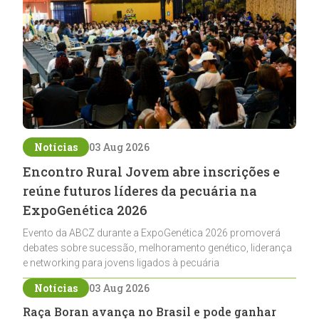
Notícias
03 Aug 2026
Encontro Rural Jovem abre inscrições e
reúne futuros líderes da pecuária na
ExpoGenética 2026
Evento da ABCZ durante a ExpoGenética 2026 promoverá
debates sobre sucessão, melhoramento genético, liderança
e networking para jovens ligados à pecuária
Notícias
03 Aug 2026
Raça Boran avança no Brasil e pode ganhar