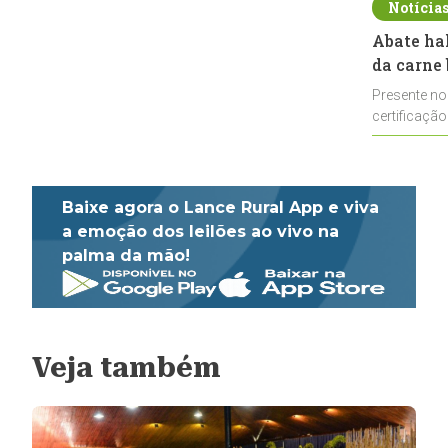
Notícia
Abate ha
da carne 
Presente no
certificação
impulsionar
Baixe agora o Lance Rural App e viva
a emoção dos leilões ao vivo na
palma da mão!
Veja também