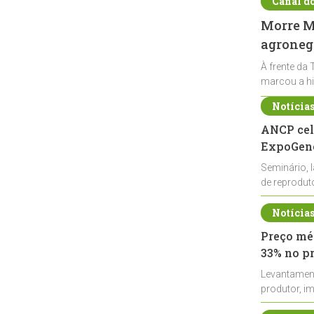
Canal d
Morre Ma
agronegó
À frente da 
marcou a hi
Notícia
ANCP cel
ExpoGené
Seminário, 
de reprodu
durante a E
Notícia
Preço méd
33% no p
Levantamen
produtor, i
de leite cru