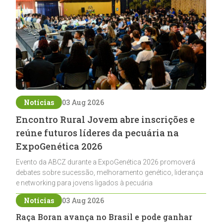
Notícias
03 Aug 2026
Encontro Rural Jovem abre inscrições e
reúne futuros líderes da pecuária na
ExpoGenética 2026
Evento da ABCZ durante a ExpoGenética 2026 promoverá
debates sobre sucessão, melhoramento genético, liderança
e networking para jovens ligados à pecuária
Notícias
03 Aug 2026
Raça Boran avança no Brasil e pode ganhar