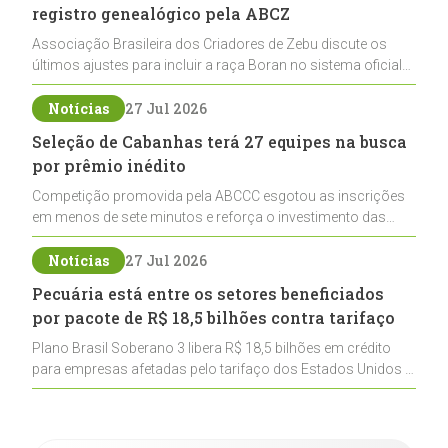
registro genealógico pela ABCZ
Associação Brasileira dos Criadores de Zebu discute os
últimos ajustes para incluir a raça Boran no sistema oficial
de registros, abrindo caminho para sua expansão na
pecuária nacional
Notícias
27 Jul 2026
Seleção de Cabanhas terá 27 equipes na busca
por prêmio inédito
Competição promovida pela ABCCC esgotou as inscrições
em menos de sete minutos e reforça o investimento das
cabanhas na seleção genética de Cavalos Crioulos voltados
ao laço
Notícias
27 Jul 2026
Pecuária está entre os setores beneficiados
por pacote de R$ 18,5 bilhões contra tarifaço
Plano Brasil Soberano 3 libera R$ 18,5 bilhões em crédito
para empresas afetadas pelo tarifaço dos Estados Unidos e
inclui a pecuária entre os setores estratégicos
contemplados