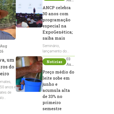
2026
ANCP celebra
30 anos com
programação
especial na
ExpoGenética;
saiba mais
 Aug
Seminário,
26
lançamento do
Sumário de Touros,
03
va, um
Notícias
debates, podcast,
Aug
iros do
desfile de
2026
Preço médio do
eiro
reprodutores e
leite sobe em
homenagens
emates,
integram a
junho e
 50 anos e
programação da
acumula alta
ates de
entidade durante a
de 33% no
alo
ExpoGenética 2026
primeiro
semestre