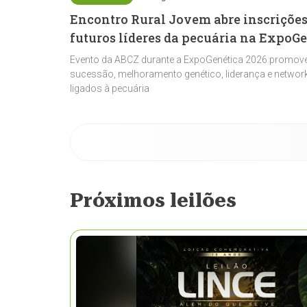
Encontro Rural Jovem abre inscrições
futuros líderes da pecuária na ExpoG
Evento da ABCZ durante a ExpoGenética 2026 promove
sucessão, melhoramento genético, liderança e network
ligados à pecuária
Próximos leilões