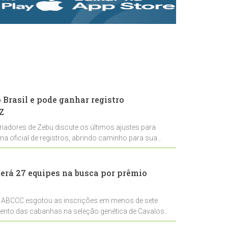
rastreabilidade e
rigor técnico para
impulsionar as
exportações
brasileiras
Brasil e pode ganhar registro
Z
riadores de Zebu discute os últimos ajustes para
ema oficial de registros, abrindo caminho para sua
nal
erá 27 equipes na busca por prêmio
 ABCCC esgotou as inscrições em menos de sete
mento das cabanhas na seleção genética de Cavalos