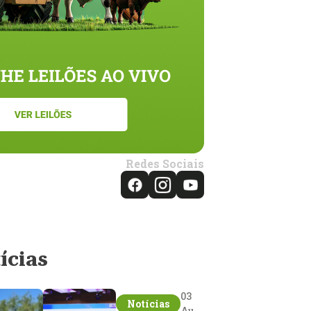
Redes Sociais
ícias
03
Notícias
Aug