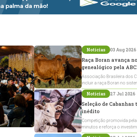
 na palma da mão!
Notícias
03 Aug 2026
Raça Boran avança no 
genealógico pela ABC
Associação Brasileira dos C
incluir a raça Boran no sist
expansão na pecuária nacio
Notícias
27 Jul 2026
Seleção de Cabanhas t
inédito
Competição promovida pela
minutos e reforça o investi
Crioulos voltados ao laço