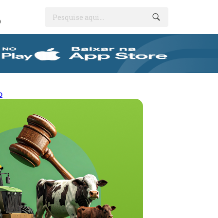
Pesquise aqui...
O
o