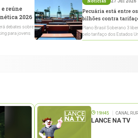
Notícias
27 Jul 2026
 e reúne
Pecuária está entre os
enética 2026
bilhões contra tarifaç
rá debates sobre
Plano Brasil Soberano 3 libe
ing para jovens
pelo tarifaço dos Estados Un
contemplados
19H45
CANAL RUR
LANCE NA TV