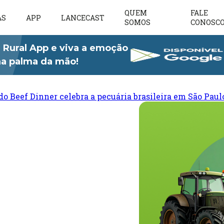
QUEM
FALE
AS
APP
LANCECAST
SOMOS
CONOSC
 Rural App e viva a emoção
 na palma da mão!
do Beef Dinner celebra a pecuária brasileira em São Paul