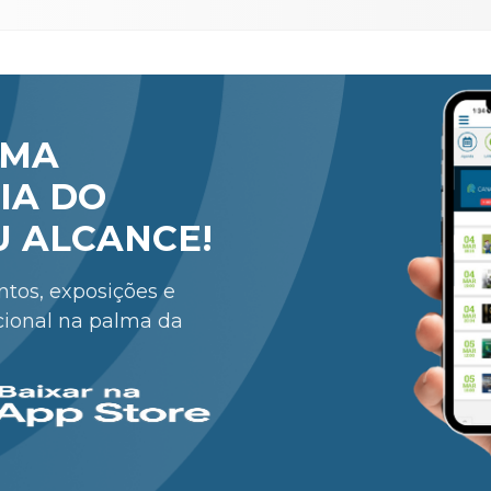
RMA
IA DO
U ALCANCE!
entos, exposições e
cional na palma da