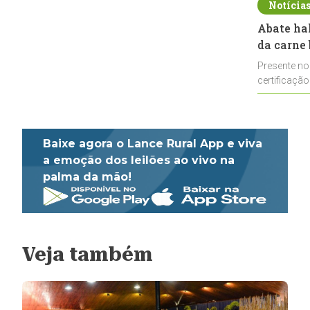
Notícia
Abate ha
da carne 
Presente no
certificação
impulsionar
Baixe agora o Lance Rural App e viva
a emoção dos leilões ao vivo na
palma da mão!
Veja também