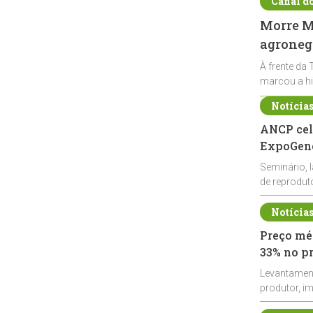
Canal d
Morre Ma
agronegó
À frente da 
marcou a hi
Notícia
ANCP cel
ExpoGené
Seminário, 
de reprodu
durante a E
Notícia
Preço méd
33% no p
Levantamen
produtor, i
de leite cru