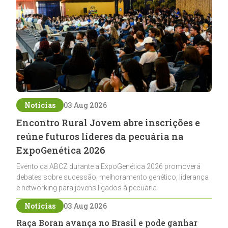
Notícias
03 Aug 2026
Encontro Rural Jovem abre inscrições e
reúne futuros líderes da pecuária na
ExpoGenética 2026
Evento da ABCZ durante a ExpoGenética 2026 promoverá
debates sobre sucessão, melhoramento genético, liderança
e networking para jovens ligados à pecuária
Notícias
03 Aug 2026
Raça Boran avança no Brasil e pode ganhar