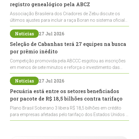
registro genealógico pela ABCZ
Associação Brasileira dos Criadores de Zebu discute os
últimos ajustes para incluir a raça Boran no sistema oficial
de registros, abrindo caminho para sua expansão na
pecuária nacional
Notícias
27 Jul 2026
Seleção de Cabanhas terá 27 equipes na busca
por prêmio inédito
Competição promovida pela ABCCC esgotou as inscrições
em menos de sete minutos e reforça o investimento das
cabanhas na seleção genética de Cavalos Crioulos voltados
ao laço
Notícias
27 Jul 2026
Pecuária está entre os setores beneficiados
por pacote de R$ 18,5 bilhões contra tarifaço
Plano Brasil Soberano 3 libera R$ 18,5 bilhões em crédito
para empresas afetadas pelo tarifaço dos Estados Unidos e
inclui a pecuária entre os setores estratégicos
contemplados