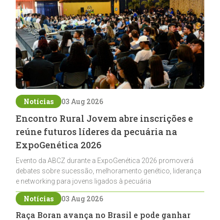
Notícias
03 Aug 2026
Encontro Rural Jovem abre inscrições e
reúne futuros líderes da pecuária na
ExpoGenética 2026
Evento da ABCZ durante a ExpoGenética 2026 promoverá
debates sobre sucessão, melhoramento genético, liderança
e networking para jovens ligados à pecuária
Notícias
03 Aug 2026
Raça Boran avança no Brasil e pode ganhar