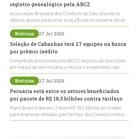
registro genealógico pela ABCZ
Associação Brasileira dos Criadores de Zebu discute os
últimos ajustes para incluir a raça Boran no sistema oficial
de registros, abrindo caminho para sua expansão na
pecuária nacional
Notícias
27 Jul 2026
Seleção de Cabanhas terá 27 equipes na busca
por prêmio inédito
Competição promovida pela ABCCC esgotou as inscrições
em menos de sete minutos e reforça o investimento das
cabanhas na seleção genética de Cavalos Crioulos voltados
ao laço
Notícias
27 Jul 2026
Pecuária está entre os setores beneficiados
por pacote de R$ 18,5 bilhões contra tarifaço
Plano Brasil Soberano 3 libera R$ 18,5 bilhões em crédito
para empresas afetadas pelo tarifaço dos Estados Unidos e
inclui a pecuária entre os setores estratégicos
contemplados