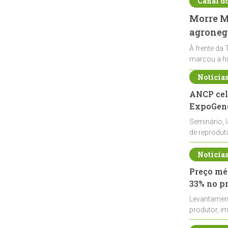
Canal d
Morre Ma
agronegó
À frente da 
marcou a hi
Notícia
ANCP cel
ExpoGené
Seminário, 
de reprodu
durante a E
Notícia
Preço méd
33% no p
Levantamen
produtor, i
de leite cru