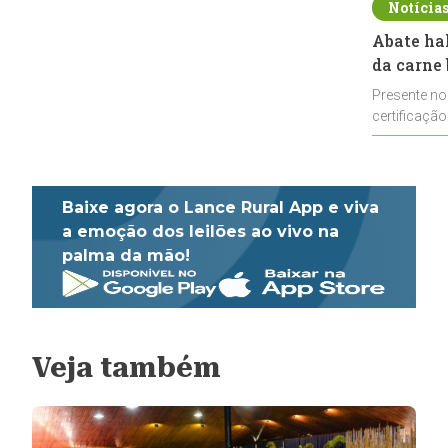
Notícia
Abate ha
da carne 
Presente no
certificação
impulsionar
Baixe agora o Lance Rural App e viva
a emoção dos leilões ao vivo na
palma da mão!
Veja também