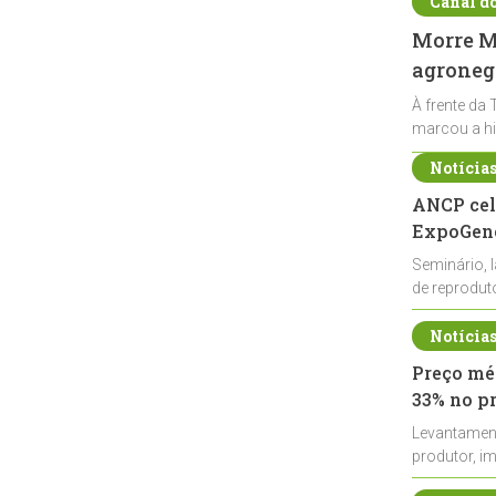
Canal d
Morre Ma
agronegó
À frente da 
marcou a hi
Notícia
ANCP cel
ExpoGené
Seminário, 
de reprodu
durante a E
Notícia
Preço méd
33% no p
Levantamen
produtor, i
de leite cru