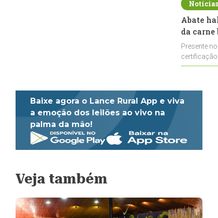
Notícia
Abate ha
da carne 
Presente no
certificação
impulsionar
Baixe agora o Lance Rural App e viva
a emoção dos leilões ao vivo na
palma da mão!
Veja também