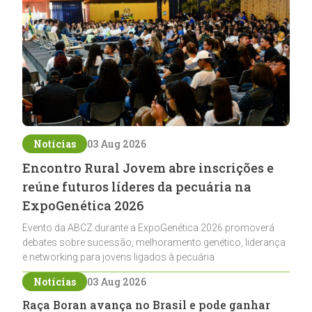
Notícias
03 Aug 2026
Encontro Rural Jovem abre inscrições e
reúne futuros líderes da pecuária na
ExpoGenética 2026
Evento da ABCZ durante a ExpoGenética 2026 promoverá
debates sobre sucessão, melhoramento genético, liderança
e networking para jovens ligados à pecuária
Notícias
03 Aug 2026
Raça Boran avança no Brasil e pode ganhar