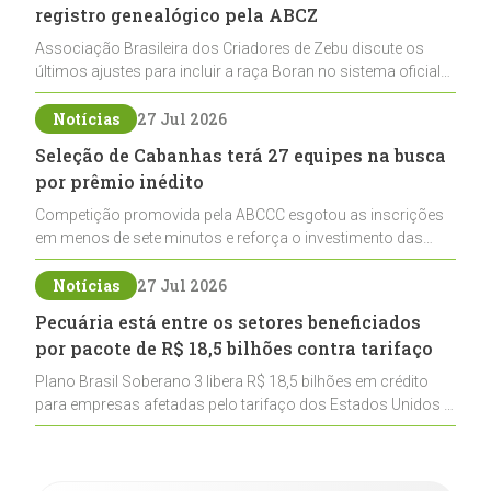
registro genealógico pela ABCZ
Associação Brasileira dos Criadores de Zebu discute os
últimos ajustes para incluir a raça Boran no sistema oficial
de registros, abrindo caminho para sua expansão na
pecuária nacional
Notícias
27 Jul 2026
Seleção de Cabanhas terá 27 equipes na busca
por prêmio inédito
Competição promovida pela ABCCC esgotou as inscrições
em menos de sete minutos e reforça o investimento das
cabanhas na seleção genética de Cavalos Crioulos voltados
ao laço
Notícias
27 Jul 2026
Pecuária está entre os setores beneficiados
por pacote de R$ 18,5 bilhões contra tarifaço
Plano Brasil Soberano 3 libera R$ 18,5 bilhões em crédito
para empresas afetadas pelo tarifaço dos Estados Unidos e
inclui a pecuária entre os setores estratégicos
contemplados