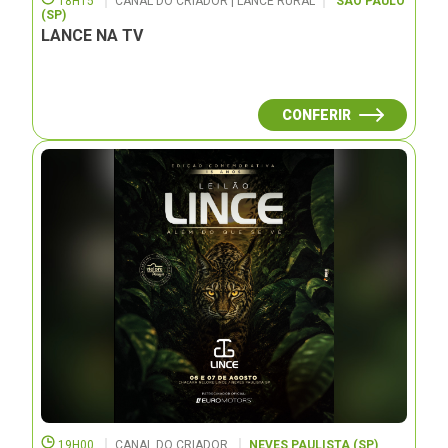
18H15
CANAL DO CRIADOR | LANCE RURAL
SÃO PAULO
(SP)
LANCE NA TV
CONFERIR
19H00
CANAL DO CRIADOR
NEVES PAULISTA (SP)