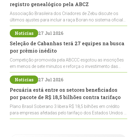
registro genealógico pela ABCZ
Associação Brasileira dos Criadores de Zebu discute os
últimos ajustes para incluir a raça Boran no sistema oficial
de registros, abrindo caminho para sua expansão na
pecuária nacional
Notícias
27 Jul 2026
Seleção de Cabanhas terá 27 equipes na busca
por prêmio inédito
Competição promovida pela ABCCC esgotou as inscrições
em menos de sete minutos e reforça o investimento das
cabanhas na seleção genética de Cavalos Crioulos voltados
ao laço
Notícias
27 Jul 2026
Pecuária está entre os setores beneficiados
por pacote de R$ 18,5 bilhões contra tarifaço
Plano Brasil Soberano 3 libera R$ 18,5 bilhões em crédito
para empresas afetadas pelo tarifaço dos Estados Unidos e
inclui a pecuária entre os setores estratégicos
contemplados