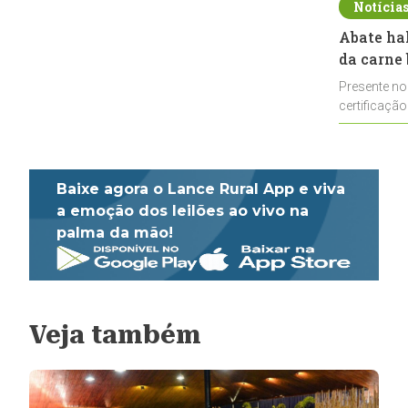
Notícia
Abate ha
da carne 
Presente no
certificação
impulsionar
Baixe agora o Lance Rural App e viva
a emoção dos leilões ao vivo na
palma da mão!
Veja também