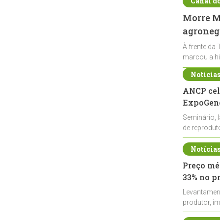
Canal d
Morre Ma
agronegó
À frente da 
marcou a hi
Notícia
ANCP cel
ExpoGené
Seminário, 
de reprodu
durante a E
Notícia
Preço méd
33% no p
Levantamen
produtor, i
de leite cru