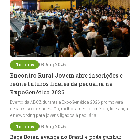
Notícias
03 Aug 2026
Encontro Rural Jovem abre inscrições e
reúne futuros líderes da pecuária na
ExpoGenética 2026
Evento da ABCZ durante a ExpoGenética 2026 promoverá
debates sobre sucessão, melhoramento genético, liderança
e networking para jovens ligados à pecuária
Notícias
03 Aug 2026
Raça Boran avança no Brasil e pode ganhar