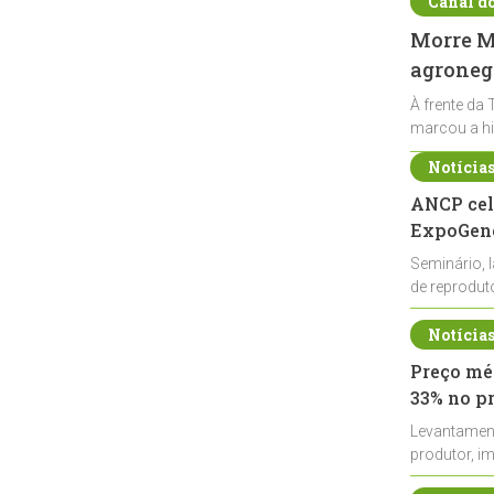
Canal d
Morre Ma
agronegó
À frente da 
marcou a hi
Notícia
ANCP cel
ExpoGené
Seminário, 
de reprodu
durante a E
Notícia
Preço méd
33% no p
Levantamen
produtor, i
de leite cru