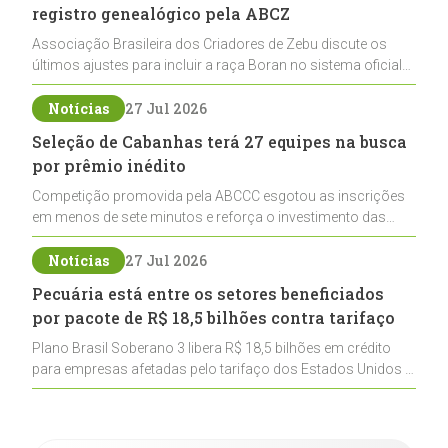
registro genealógico pela ABCZ
Associação Brasileira dos Criadores de Zebu discute os
últimos ajustes para incluir a raça Boran no sistema oficial
de registros, abrindo caminho para sua expansão na
pecuária nacional
Notícias
27 Jul 2026
Seleção de Cabanhas terá 27 equipes na busca
por prêmio inédito
Competição promovida pela ABCCC esgotou as inscrições
em menos de sete minutos e reforça o investimento das
cabanhas na seleção genética de Cavalos Crioulos voltados
ao laço
Notícias
27 Jul 2026
Pecuária está entre os setores beneficiados
por pacote de R$ 18,5 bilhões contra tarifaço
Plano Brasil Soberano 3 libera R$ 18,5 bilhões em crédito
para empresas afetadas pelo tarifaço dos Estados Unidos e
inclui a pecuária entre os setores estratégicos
contemplados