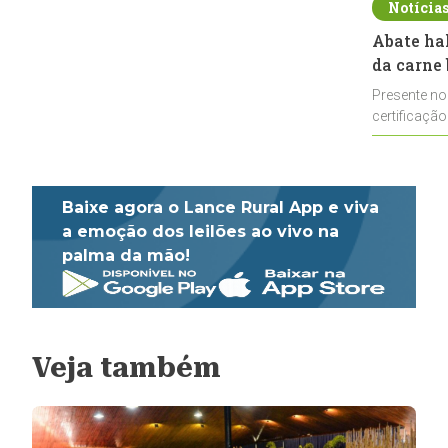
Notícia
Abate ha
da carne 
Presente no
certificação
impulsionar
Baixe agora o Lance Rural App e viva
a emoção dos leilões ao vivo na
palma da mão!
Veja também