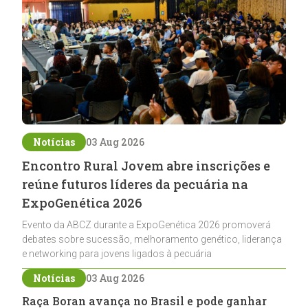
Notícias
03 Aug 2026
Encontro Rural Jovem abre inscrições e
reúne futuros líderes da pecuária na
ExpoGenética 2026
Evento da ABCZ durante a ExpoGenética 2026 promoverá
debates sobre sucessão, melhoramento genético, liderança
e networking para jovens ligados à pecuária
Notícias
03 Aug 2026
Raça Boran avança no Brasil e pode ganhar