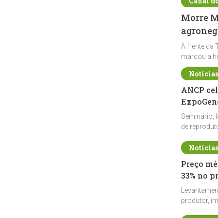
Canal d
Morre Ma
agronegó
À frente da 
marcou a hi
Notícia
ANCP cel
ExpoGené
Seminário, 
de reprodu
durante a E
Notícia
Preço méd
33% no p
Levantamen
produtor, i
de leite cru