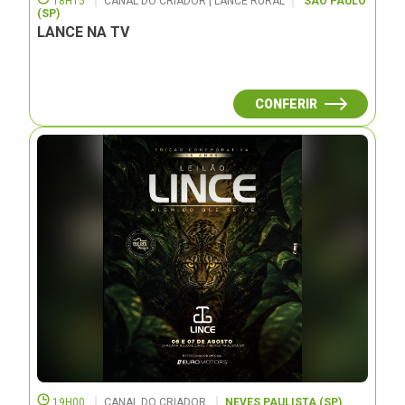
18H15
CANAL DO CRIADOR | LANCE RURAL
SÃO PAULO
(SP)
LANCE NA TV
CONFERIR
19H00
CANAL DO CRIADOR
NEVES PAULISTA (SP)