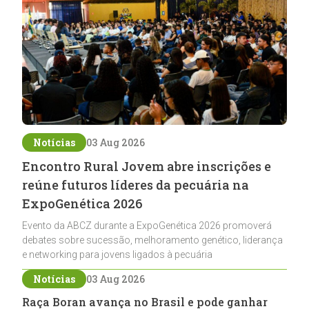
Notícias
03 Aug 2026
Encontro Rural Jovem abre inscrições e
reúne futuros líderes da pecuária na
ExpoGenética 2026
Evento da ABCZ durante a ExpoGenética 2026 promoverá
debates sobre sucessão, melhoramento genético, liderança
e networking para jovens ligados à pecuária
Notícias
03 Aug 2026
Raça Boran avança no Brasil e pode ganhar