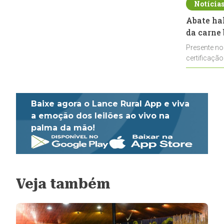
Notícia
Abate ha
da carne 
Presente no
certificação
impulsionar
Baixe agora o Lance Rural App e viva
a emoção dos leilões ao vivo na
palma da mão!
Veja também