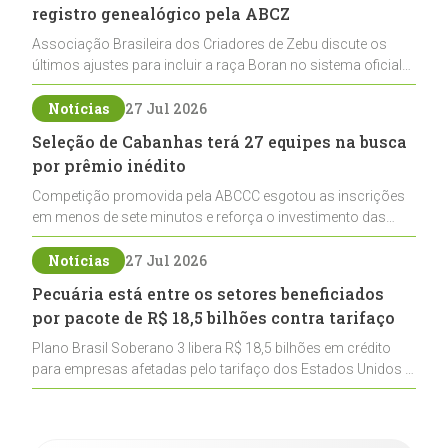
registro genealógico pela ABCZ
Associação Brasileira dos Criadores de Zebu discute os
últimos ajustes para incluir a raça Boran no sistema oficial
de registros, abrindo caminho para sua expansão na
pecuária nacional
Notícias
27 Jul 2026
Seleção de Cabanhas terá 27 equipes na busca
por prêmio inédito
Competição promovida pela ABCCC esgotou as inscrições
em menos de sete minutos e reforça o investimento das
cabanhas na seleção genética de Cavalos Crioulos voltados
ao laço
Notícias
27 Jul 2026
Pecuária está entre os setores beneficiados
por pacote de R$ 18,5 bilhões contra tarifaço
Plano Brasil Soberano 3 libera R$ 18,5 bilhões em crédito
para empresas afetadas pelo tarifaço dos Estados Unidos e
inclui a pecuária entre os setores estratégicos
contemplados