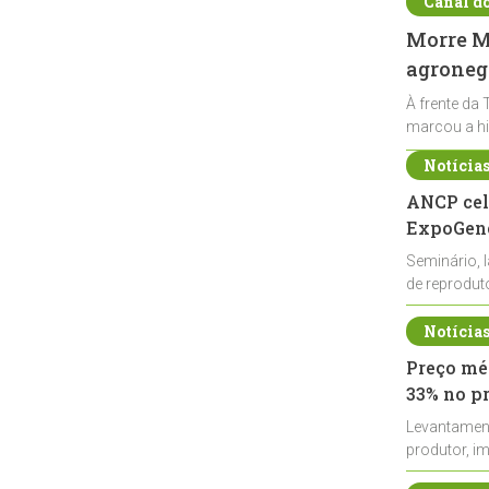
Canal d
Morre Ma
agronegó
À frente da 
marcou a hi
Notícia
ANCP cel
ExpoGené
Seminário, 
de reprodu
durante a E
Notícia
Preço méd
33% no p
Levantamen
produtor, i
de leite cru