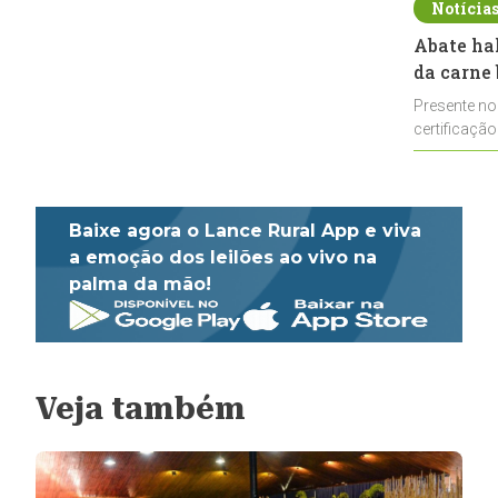
Notícia
Abate ha
da carne 
Presente no
certificação
impulsionar
Baixe agora o Lance Rural App e viva
a emoção dos leilões ao vivo na
palma da mão!
Veja também