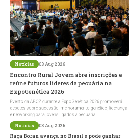
Notícias
03 Aug 2026
Encontro Rural Jovem abre inscrições e
reúne futuros líderes da pecuária na
ExpoGenética 2026
Evento da ABCZ durante a ExpoGenética 2026 promoverá
debates sobre sucessão, melhoramento genético, liderança
e networking para jovens ligados à pecuária
Notícias
03 Aug 2026
Raça Boran avança no Brasil e pode ganhar