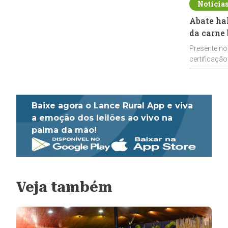
Notícia
Abate ha
da carne 
Presente no
certificação
impulsionar
Baixe agora o Lance Rural App e viva
a emoção dos leilões ao vivo na
palma da mão!
Veja também