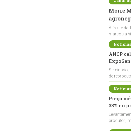
Canal d
Morre Ma
agronegó
À frente da 
marcou a hi
Notícia
ANCP cel
ExpoGené
Seminário, 
de reprodu
durante a E
Notícia
Preço méd
33% no p
Levantamen
produtor, i
de leite cru