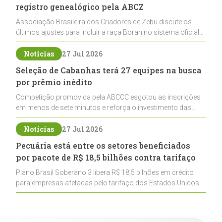
registro genealógico pela ABCZ
Associação Brasileira dos Criadores de Zebu discute os
últimos ajustes para incluir a raça Boran no sistema oficial
de registros, abrindo caminho para sua expansão na
pecuária nacional
Notícias
27 Jul 2026
Seleção de Cabanhas terá 27 equipes na busca
por prêmio inédito
Competição promovida pela ABCCC esgotou as inscrições
em menos de sete minutos e reforça o investimento das
cabanhas na seleção genética de Cavalos Crioulos voltados
ao laço
Notícias
27 Jul 2026
Pecuária está entre os setores beneficiados
por pacote de R$ 18,5 bilhões contra tarifaço
Plano Brasil Soberano 3 libera R$ 18,5 bilhões em crédito
para empresas afetadas pelo tarifaço dos Estados Unidos e
inclui a pecuária entre os setores estratégicos
contemplados