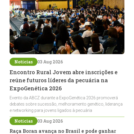
Notícias
03 Aug 2026
Encontro Rural Jovem abre inscrições e
reúne futuros líderes da pecuária na
ExpoGenética 2026
Evento da ABCZ durante a ExpoGenética 2026 promoverá
debates sobre sucessão, melhoramento genético, liderança
e networking para jovens ligados à pecuária
Notícias
03 Aug 2026
Raça Boran avança no Brasil e pode ganhar