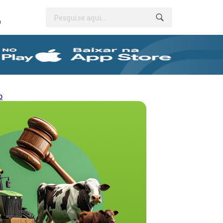
Pesquise aqui...
O
o