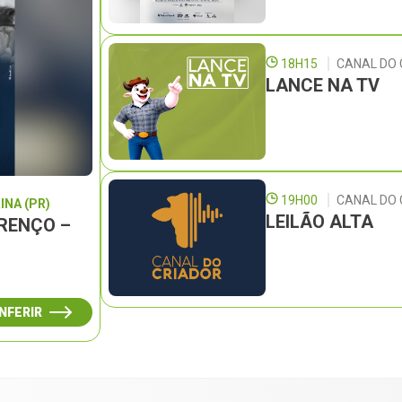
18H15
CANAL DO 
LANCE NA TV
19H00
CANAL DO
INA (PR)
LEILÃO ALTA
URENÇO –
NFERIR