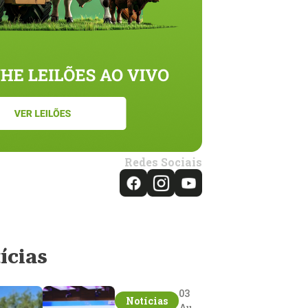
Redes Sociais
ícias
03
Notícias
Aug