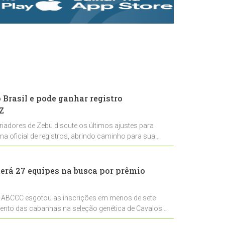
rastreabilidade e
rigor técnico para
impulsionar as
exportações
brasileiras
Brasil e pode ganhar registro
Z
riadores de Zebu discute os últimos ajustes para
ema oficial de registros, abrindo caminho para sua
nal
erá 27 equipes na busca por prêmio
 ABCCC esgotou as inscrições em menos de sete
mento das cabanhas na seleção genética de Cavalos