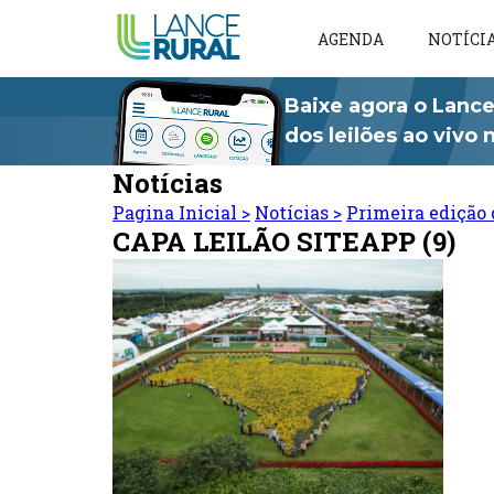
AGENDA
NOTÍCI
Baixe agora o Lance
dos leilões ao vivo
Notícias
Pagina Inicial
>
Notícias
>
Primeira edição 
CAPA LEILÃO SITEAPP (9)