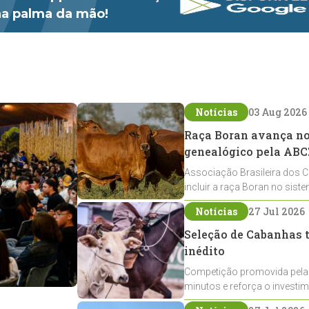
 na palma da mão!
Notícias
03 Aug 2026
Raça Boran avança no 
genealógico pela ABC
Associação Brasileira dos C
incluir a raça Boran no sist
expansão na pecuária nacio
Notícias
27 Jul 2026
Seleção de Cabanhas t
inédito
Competição promovida pela
minutos e reforça o investi
Crioulos voltados ao laço