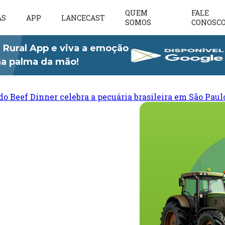
QUEM
FALE
AS
APP
LANCECAST
SOMOS
CONOSC
 Rural App e viva a emoção
 na palma da mão!
do Beef Dinner celebra a pecuária brasileira em São Paul