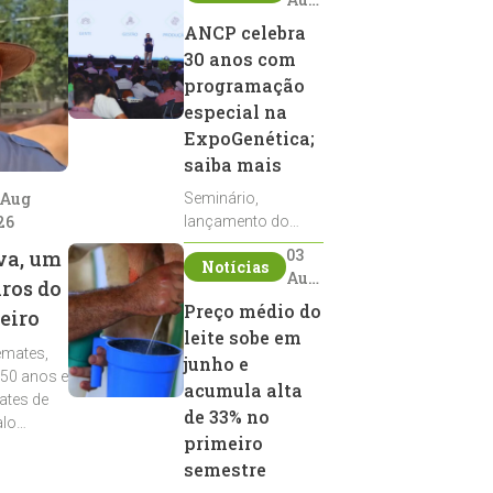
2026
ANCP celebra
30 anos com
programação
especial na
ExpoGenética;
saiba mais
 Aug
Seminário,
26
lançamento do
Sumário de Touros,
03
va, um
Notícias
debates, podcast,
Aug
iros do
desfile de
2026
Preço médio do
eiro
reprodutores e
leite sobe em
homenagens
emates,
integram a
junho e
 50 anos e
programação da
acumula alta
ates de
entidade durante a
de 33% no
alo
ExpoGenética 2026
primeiro
semestre