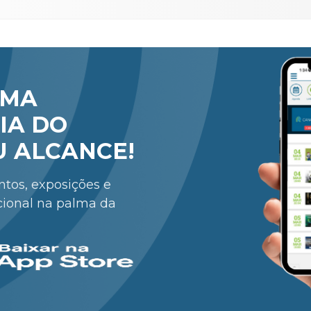
RMA
IA DO
U ALCANCE!
entos, exposições e
cional na palma da