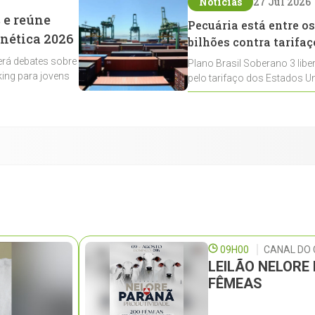
Notícias
27 Jul 2026
 e reúne
Pecuária está entre os
enética 2026
bilhões contra tarifaç
rá debates sobre
Plano Brasil Soberano 3 libe
ing para jovens
pelo tarifaço dos Estados Un
contemplados
09H00
CANAL DO 
LEILÃO NELORE
FÊMEAS