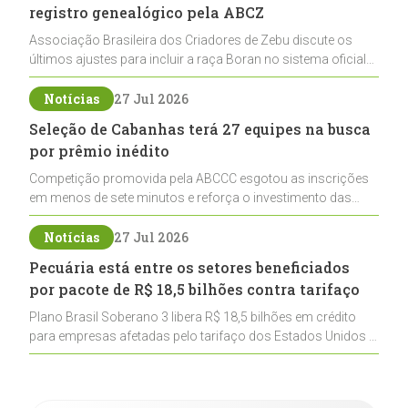
registro genealógico pela ABCZ
Associação Brasileira dos Criadores de Zebu discute os
últimos ajustes para incluir a raça Boran no sistema oficial
de registros, abrindo caminho para sua expansão na
pecuária nacional
Notícias
27 Jul 2026
Seleção de Cabanhas terá 27 equipes na busca
por prêmio inédito
Competição promovida pela ABCCC esgotou as inscrições
em menos de sete minutos e reforça o investimento das
cabanhas na seleção genética de Cavalos Crioulos voltados
ao laço
Notícias
27 Jul 2026
Pecuária está entre os setores beneficiados
por pacote de R$ 18,5 bilhões contra tarifaço
Plano Brasil Soberano 3 libera R$ 18,5 bilhões em crédito
para empresas afetadas pelo tarifaço dos Estados Unidos e
inclui a pecuária entre os setores estratégicos
contemplados