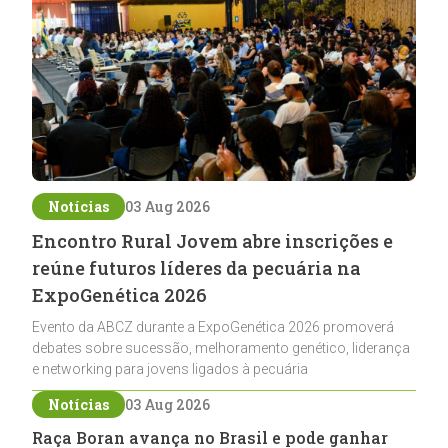
Notícias
03 Aug 2026
Encontro Rural Jovem abre inscrições e
reúne futuros líderes da pecuária na
ExpoGenética 2026
Evento da ABCZ durante a ExpoGenética 2026 promoverá
debates sobre sucessão, melhoramento genético, liderança
e networking para jovens ligados à pecuária
Notícias
03 Aug 2026
Raça Boran avança no Brasil e pode ganhar