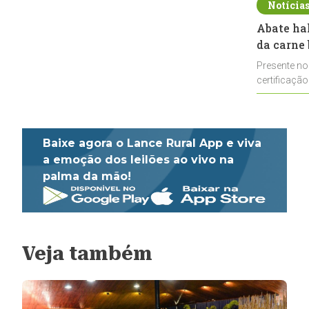
Notícia
Abate ha
da carne 
Presente no
certificação
impulsionar
Baixe agora o Lance Rural App e viva
a emoção dos leilões ao vivo na
palma da mão!
Veja também