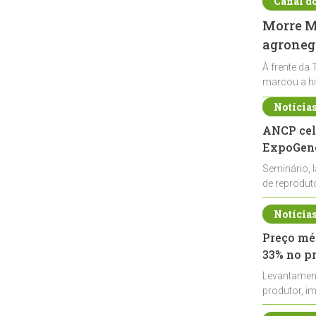
Canal d
Morre Ma
agronegó
À frente da 
marcou a hi
Notícia
ANCP cel
ExpoGené
Seminário, 
de reprodu
durante a E
Notícia
Preço méd
33% no p
Levantamen
produtor, i
de leite cru