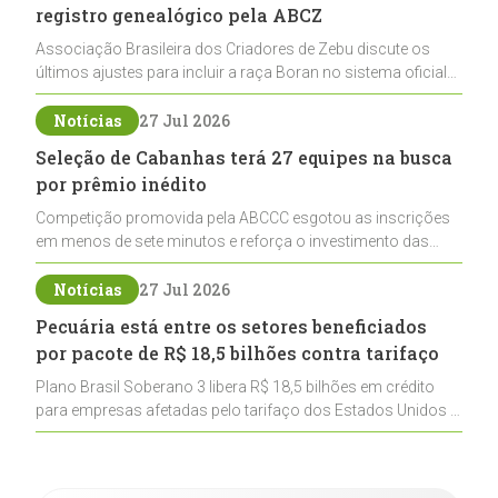
registro genealógico pela ABCZ
Associação Brasileira dos Criadores de Zebu discute os
últimos ajustes para incluir a raça Boran no sistema oficial
de registros, abrindo caminho para sua expansão na
pecuária nacional
Notícias
27 Jul 2026
Seleção de Cabanhas terá 27 equipes na busca
por prêmio inédito
Competição promovida pela ABCCC esgotou as inscrições
em menos de sete minutos e reforça o investimento das
cabanhas na seleção genética de Cavalos Crioulos voltados
ao laço
Notícias
27 Jul 2026
Pecuária está entre os setores beneficiados
por pacote de R$ 18,5 bilhões contra tarifaço
Plano Brasil Soberano 3 libera R$ 18,5 bilhões em crédito
para empresas afetadas pelo tarifaço dos Estados Unidos e
inclui a pecuária entre os setores estratégicos
contemplados