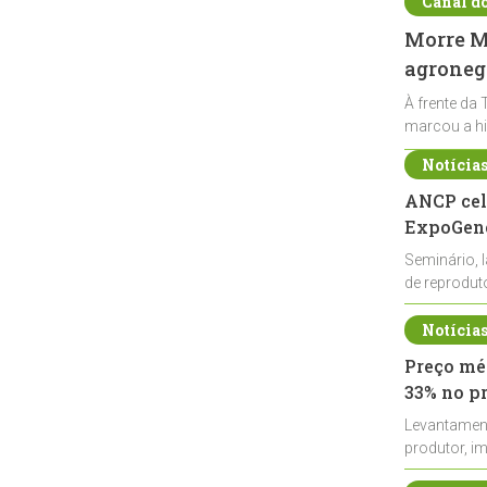
Canal d
Morre Ma
agronegó
À frente da 
marcou a hi
Notícia
ANCP cel
ExpoGené
Seminário, 
de reprodu
durante a E
Notícia
Preço méd
33% no p
Levantamen
produtor, i
de leite cru