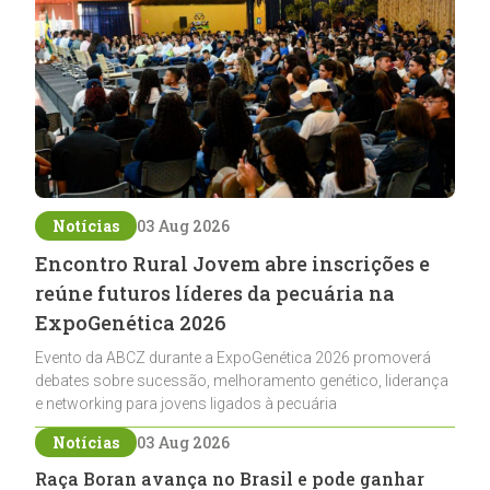
Notícias
03 Aug 2026
Encontro Rural Jovem abre inscrições e
reúne futuros líderes da pecuária na
ExpoGenética 2026
Evento da ABCZ durante a ExpoGenética 2026 promoverá
debates sobre sucessão, melhoramento genético, liderança
e networking para jovens ligados à pecuária
Notícias
03 Aug 2026
Raça Boran avança no Brasil e pode ganhar