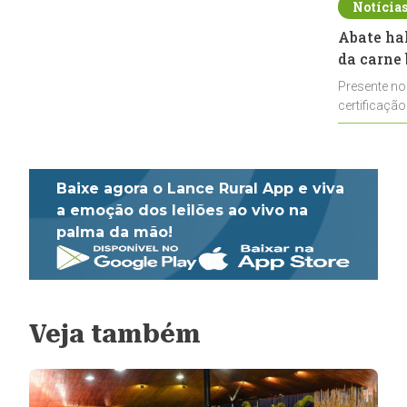
Notícia
Abate ha
da carne 
Presente no
certificação
impulsionar
Baixe agora o Lance Rural App e viva
a emoção dos leilões ao vivo na
palma da mão!
Veja também