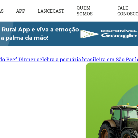
QUEM
FALE
AS
APP
LANCECAST
SOMOS
CONOSC
 Rural App e viva a emoção
 na palma da mão!
do Beef Dinner celebra a pecuária brasileira em São Paul