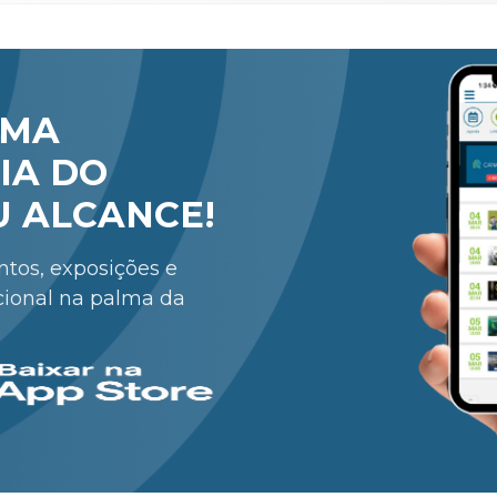
RMA
IA DO
U ALCANCE!
entos, exposições e
cional na palma da