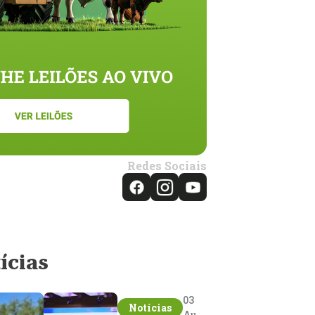
Redes Sociais
ícias
03
Notícias
Aug