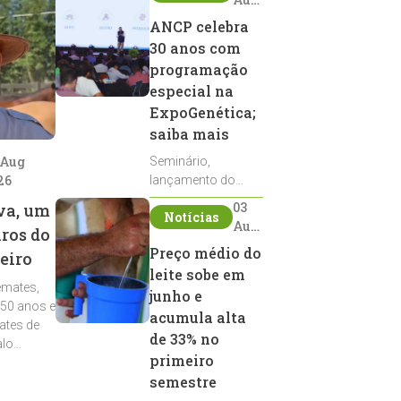
2026
ANCP celebra
30 anos com
programação
especial na
ExpoGenética;
saiba mais
 Aug
Seminário,
26
lançamento do
Sumário de Touros,
03
va, um
Notícias
debates, podcast,
Aug
iros do
desfile de
2026
Preço médio do
eiro
reprodutores e
leite sobe em
homenagens
emates,
integram a
junho e
 50 anos e
programação da
acumula alta
ates de
entidade durante a
de 33% no
alo
ExpoGenética 2026
primeiro
semestre