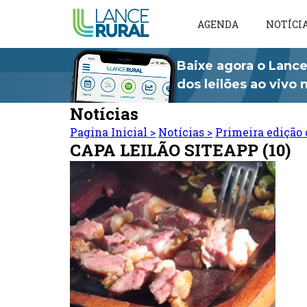
AGENDA
NOTÍCI
Baixe agora o Lance
dos leilões ao vivo
Notícias
Pagina Inicial
>
Notícias
>
Primeira edição 
CAPA LEILÃO SITEAPP (10)