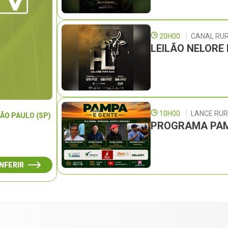
20H00
CANAL RU
LEILÃO NELORE
10H00
LANCE RU
ÃO PAULO (SP)
PROGRAMA PAM
NFERIR