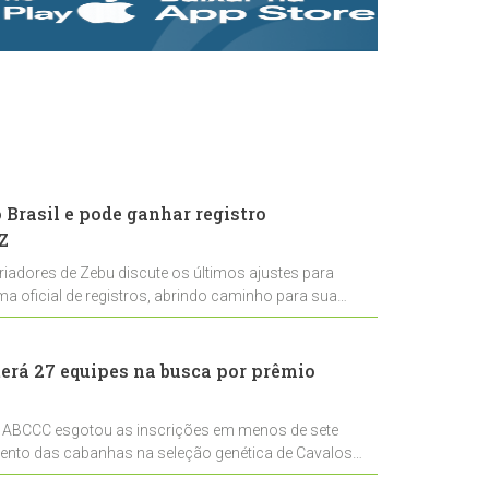
rastreabilidade e
rigor técnico para
impulsionar as
exportações
brasileiras
Brasil e pode ganhar registro
Z
riadores de Zebu discute os últimos ajustes para
ema oficial de registros, abrindo caminho para sua
nal
erá 27 equipes na busca por prêmio
 ABCCC esgotou as inscrições em menos de sete
mento das cabanhas na seleção genética de Cavalos