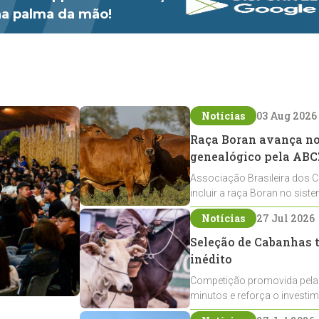
 na palma da mão!
Notícias
03 Aug 2026
Raça Boran avança no 
genealógico pela ABC
Associação Brasileira dos C
incluir a raça Boran no sist
expansão na pecuária nacio
Notícias
27 Jul 2026
Seleção de Cabanhas t
inédito
Competição promovida pela
minutos e reforça o investi
Crioulos voltados ao laço