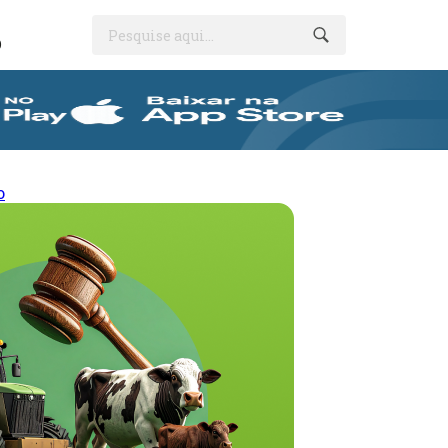
Pesquise aqui...
O
o