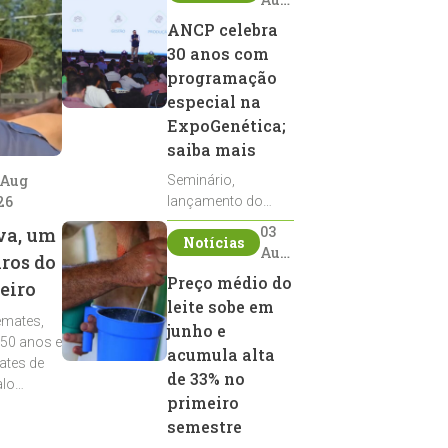
2026
ANCP celebra
30 anos com
programação
especial na
ExpoGenética;
saiba mais
 Aug
Seminário,
26
lançamento do
Sumário de Touros,
03
va, um
Notícias
debates, podcast,
Aug
iros do
desfile de
2026
Preço médio do
eiro
reprodutores e
leite sobe em
homenagens
emates,
integram a
junho e
 50 anos e
programação da
acumula alta
ates de
entidade durante a
de 33% no
alo
ExpoGenética 2026
primeiro
semestre