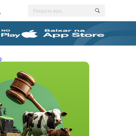
Pesquise aqui...
O
o