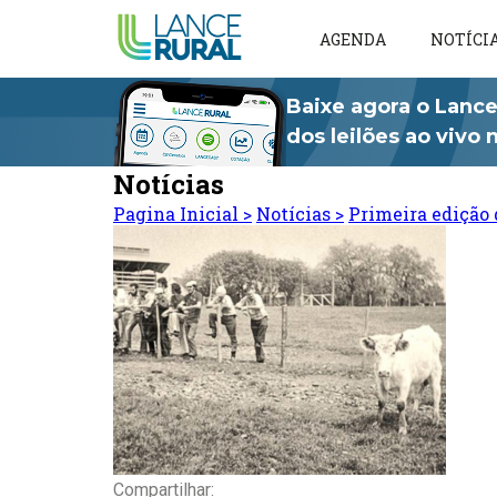
AGENDA
NOTÍCI
Baixe agora o Lance
dos leilões ao vivo
Notícias
Pagina Inicial
>
Notícias
>
Primeira edição 
Compartilhar: