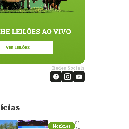
Redes Sociais
ícias
03
Notícias
Aug