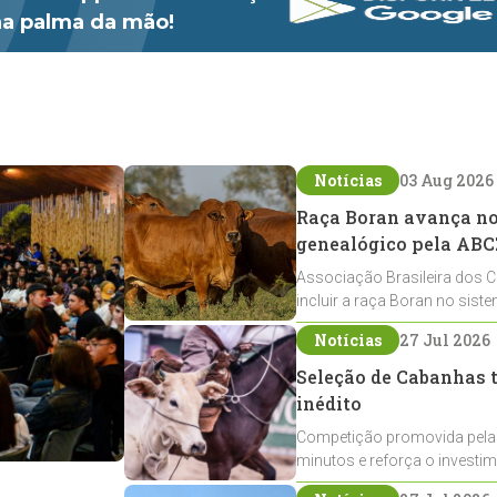
 na palma da mão!
Notícias
03 Aug 2026
Raça Boran avança no 
genealógico pela ABC
Associação Brasileira dos C
incluir a raça Boran no sist
expansão na pecuária nacio
Notícias
27 Jul 2026
Seleção de Cabanhas t
inédito
Competição promovida pela
minutos e reforça o investi
Crioulos voltados ao laço