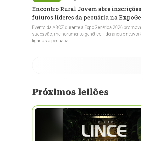
Encontro Rural Jovem abre inscrições
futuros líderes da pecuária na ExpoG
Evento da ABCZ durante a ExpoGenética 2026 promove
sucessão, melhoramento genético, liderança e network
ligados à pecuária
Próximos leilões