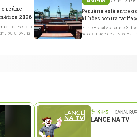
Notícias
27 Jul 2026
 e reúne
Pecuária está entre os
enética 2026
bilhões contra tarifaç
rá debates sobre
Plano Brasil Soberano 3 libe
ing para jovens
pelo tarifaço dos Estados Un
contemplados
19H45
CANAL RUR
LANCE NA TV