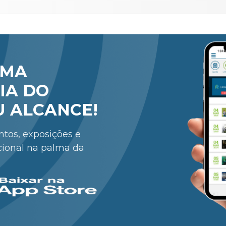
RMA
IA DO
U ALCANCE!
entos, exposições e
cional na palma da