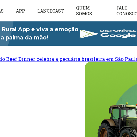
QUEM
FALE
AS
APP
LANCECAST
SOMOS
CONOSC
 Rural App e viva a emoção
 na palma da mão!
do Beef Dinner celebra a pecuária brasileira em São Paul