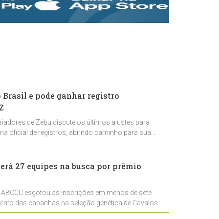
rastreabilidade e
rigor técnico para
impulsionar as
exportações
brasileiras
Brasil e pode ganhar registro
Z
riadores de Zebu discute os últimos ajustes para
ema oficial de registros, abrindo caminho para sua
nal
erá 27 equipes na busca por prêmio
 ABCCC esgotou as inscrições em menos de sete
mento das cabanhas na seleção genética de Cavalos