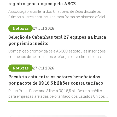
registro genealógico pela ABCZ
Associação Brasileira dos Criadores de Zebu discute os
últimos ajustes para incluir a raça Boran no sistema oficial
de registros, abrindo caminho para sua expansão na
pecuária nacional
Notícias
27 Jul 2026
Seleção de Cabanhas terá 27 equipes na busca
por prêmio inédito
Competição promovida pela ABCCC esgotou as inscrições
em menos de sete minutos e reforça o investimento das
cabanhas na seleção genética de Cavalos Crioulos voltados
ao laço
Notícias
27 Jul 2026
Pecuária está entre os setores beneficiados
por pacote de R$ 18,5 bilhões contra tarifaço
Plano Brasil Soberano 3 libera R$ 18,5 bilhões em crédito
para empresas afetadas pelo tarifaço dos Estados Unidos e
inclui a pecuária entre os setores estratégicos
contemplados