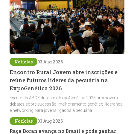
Notícias
03 Aug 2026
Encontro Rural Jovem abre inscrições e
reúne futuros líderes da pecuária na
ExpoGenética 2026
Evento da ABCZ durante a ExpoGenética 2026 promoverá
debates sobre sucessão, melhoramento genético, liderança
e networking para jovens ligados à pecuária
Notícias
03 Aug 2026
Raça Boran avança no Brasil e pode ganhar