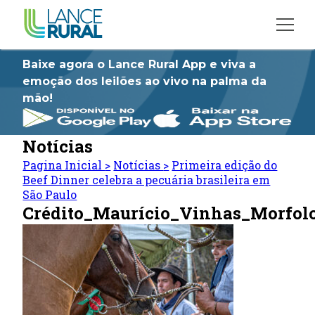
Baixe agora o Lance Rural App e viva a
emoção dos leilões ao vivo na palma da
mão!
Notícias
Pagina Inicial
>
Notícias
>
Primeira edição do
Beef Dinner celebra a pecuária brasileira em
São Paulo
Crédito_Maurício_Vinhas_Morfol