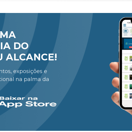
RMA
IA DO
U ALCANCE!
entos, exposições e
cional na palma da