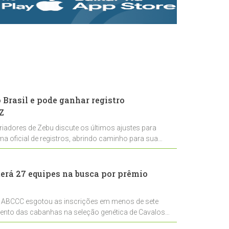
rastreabilidade e
rigor técnico para
impulsionar as
exportações
brasileiras
Brasil e pode ganhar registro
Z
riadores de Zebu discute os últimos ajustes para
ema oficial de registros, abrindo caminho para sua
nal
erá 27 equipes na busca por prêmio
 ABCCC esgotou as inscrições em menos de sete
mento das cabanhas na seleção genética de Cavalos