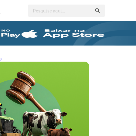
Pesquise aqui...
O
o