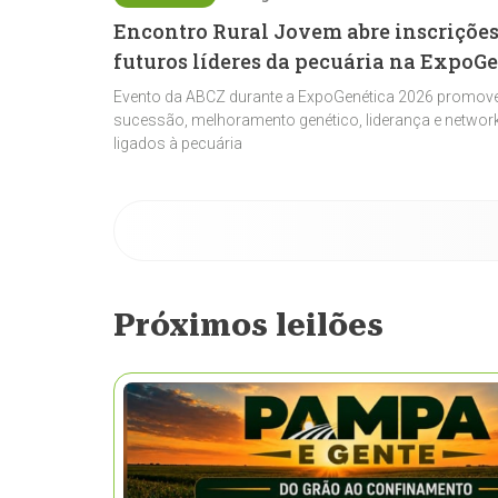
Encontro Rural Jovem abre inscrições
futuros líderes da pecuária na ExpoG
Evento da ABCZ durante a ExpoGenética 2026 promove
sucessão, melhoramento genético, liderança e network
ligados à pecuária
Próximos leilões