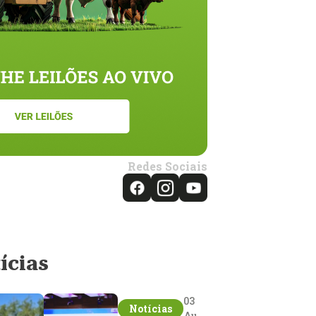
Redes Sociais
ícias
03
Notícias
Aug