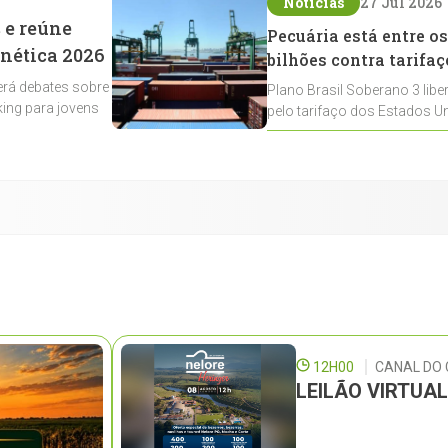
Notícias
27 Jul 2026
 e reúne
Pecuária está entre os
enética 2026
bilhões contra tarifaç
rá debates sobre
Plano Brasil Soberano 3 libe
ing para jovens
pelo tarifaço dos Estados Un
contemplados
12H00
CANAL DO
LEILÃO VIRTUA