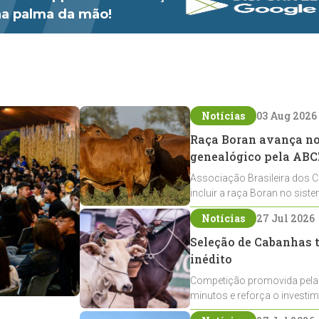
 na palma da mão!
Notícias
03 Aug 2026
Raça Boran avança no 
genealógico pela ABC
Associação Brasileira dos C
incluir a raça Boran no sist
expansão na pecuária nacio
Notícias
27 Jul 2026
Seleção de Cabanhas t
inédito
Competição promovida pela
minutos e reforça o investi
Crioulos voltados ao laço