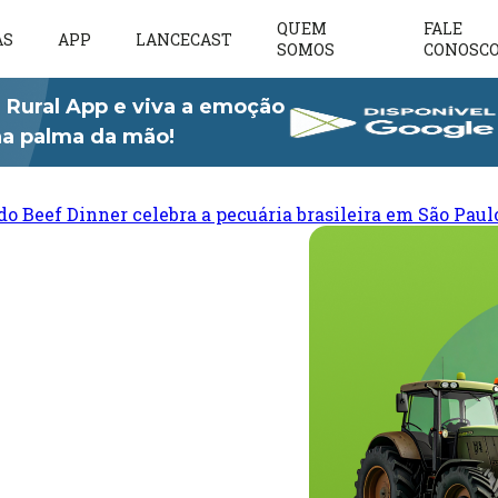
QUEM
FALE
AS
APP
LANCECAST
SOMOS
CONOSC
 Rural App e viva a emoção
 na palma da mão!
do Beef Dinner celebra a pecuária brasileira em São Paul