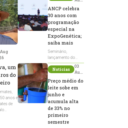
2026
ANCP celebra
30 anos com
programação
especial na
ExpoGenética;
saiba mais
 Aug
Seminário,
26
lançamento do
Sumário de Touros,
03
va, um
Notícias
debates, podcast,
Aug
iros do
desfile de
2026
Preço médio do
eiro
reprodutores e
leite sobe em
homenagens
emates,
integram a
junho e
 50 anos e
programação da
acumula alta
ates de
entidade durante a
de 33% no
alo
ExpoGenética 2026
primeiro
semestre