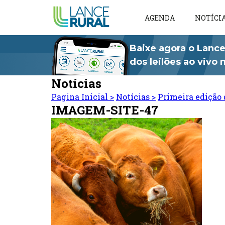
AGENDA
NOTÍCI
Baixe agora o Lance
dos leilões ao vivo
Notícias
Pagina Inicial
>
Notícias
>
Primeira edição 
IMAGEM-SITE-47