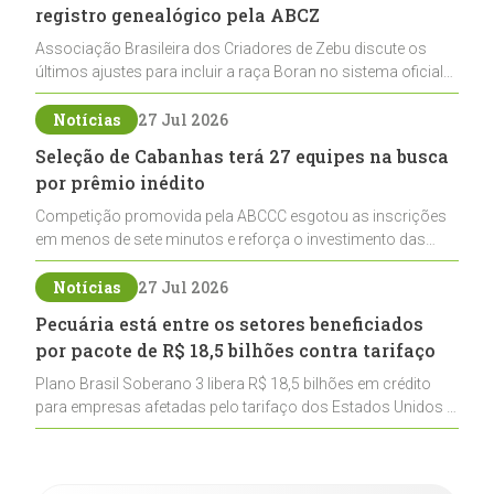
registro genealógico pela ABCZ
Associação Brasileira dos Criadores de Zebu discute os
últimos ajustes para incluir a raça Boran no sistema oficial
de registros, abrindo caminho para sua expansão na
pecuária nacional
Notícias
27 Jul 2026
Seleção de Cabanhas terá 27 equipes na busca
por prêmio inédito
Competição promovida pela ABCCC esgotou as inscrições
em menos de sete minutos e reforça o investimento das
cabanhas na seleção genética de Cavalos Crioulos voltados
ao laço
Notícias
27 Jul 2026
Pecuária está entre os setores beneficiados
por pacote de R$ 18,5 bilhões contra tarifaço
Plano Brasil Soberano 3 libera R$ 18,5 bilhões em crédito
para empresas afetadas pelo tarifaço dos Estados Unidos e
inclui a pecuária entre os setores estratégicos
contemplados