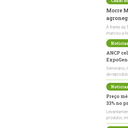
Canal d
Morre Ma
agronegó
À frente da 
marcou a hi
Notícia
ANCP cel
ExpoGené
Seminário, 
de reprodu
durante a E
Notícia
Preço méd
33% no p
Levantamen
produtor, i
de leite cru