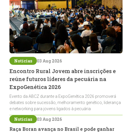
Notícias
03 Aug 2026
Encontro Rural Jovem abre inscrições e
reúne futuros líderes da pecuária na
ExpoGenética 2026
Evento da ABCZ durante a ExpoGenética 2026 promoverá
debates sobre sucessão, melhoramento genético, liderança
e networking para jovens ligados à pecuária
Notícias
03 Aug 2026
Raça Boran avança no Brasil e pode ganhar