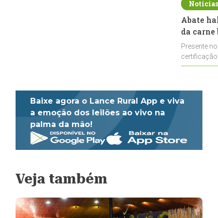
Notícia
Abate ha
da carne 
Presente no
certificação
impulsionar
Baixe agora o Lance Rural App e viva
a emoção dos leilões ao vivo na
palma da mão!
Veja também