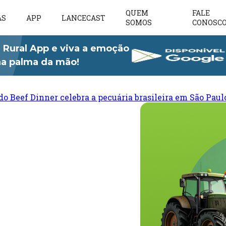
QUEM
FALE
AS
APP
LANCECAST
SOMOS
CONOSC
 Rural App e viva a emoção
 na palma da mão!
do Beef Dinner celebra a pecuária brasileira em São Paul