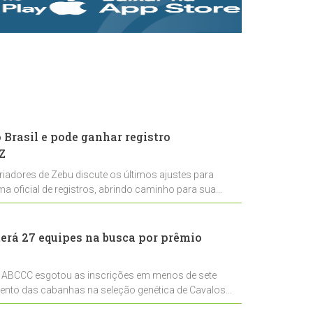
rastreabilidade e
rigor técnico para
impulsionar as
exportações
brasileiras
Brasil e pode ganhar registro
Z
riadores de Zebu discute os últimos ajustes para
ema oficial de registros, abrindo caminho para sua
nal
erá 27 equipes na busca por prêmio
 ABCCC esgotou as inscrições em menos de sete
mento das cabanhas na seleção genética de Cavalos