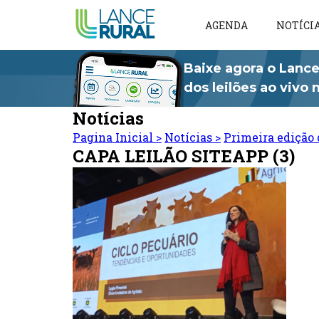
AGENDA
NOTÍCI
Baixe agora o Lance
dos leilões ao vivo
Notícias
Pagina Inicial
>
Notícias
>
Primeira edição 
CAPA LEILÃO SITEAPP (3)