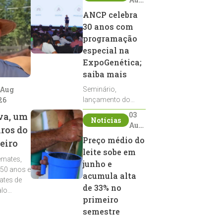
2026
ANCP celebra
30 anos com
programação
especial na
ExpoGenética;
saiba mais
 Aug
Seminário,
26
lançamento do
Sumário de Touros,
03
va, um
Notícias
debates, podcast,
Aug
iros do
desfile de
2026
Preço médio do
eiro
reprodutores e
leite sobe em
homenagens
emates,
integram a
junho e
 50 anos e
programação da
acumula alta
ates de
entidade durante a
de 33% no
alo
ExpoGenética 2026
primeiro
semestre