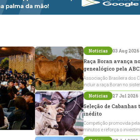
 na palma da mão!
Notícias
03 Aug 2026
Raça Boran avança no 
genealógico pela ABC
Associação Brasileira dos C
incluir a raça Boran no sist
expansão na pecuária nacio
Notícias
27 Jul 2026
Seleção de Cabanhas t
inédito
Competição promovida pela
minutos e reforça o investi
Crioulos voltados ao laço