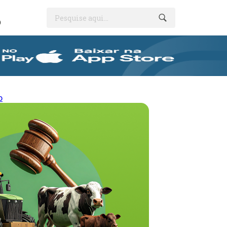
Pesquise aqui...
O
o