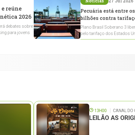
Notícias
27 Jul 2026
 e reúne
Pecuária está entre os
enética 2026
bilhões contra tarifaç
rá debates sobre
Plano Brasil Soberano 3 libe
ing para jovens
pelo tarifaço dos Estados Un
contemplados
13H00
CANAL DO
LEILÃO AS ORI