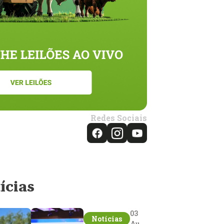
Redes Sociais
ícias
03
Notícias
Aug