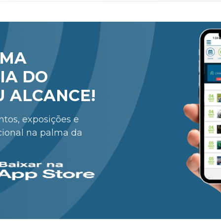
RMA
IA DO
U ALCANCE!
entos, exposições e
cional na palma da