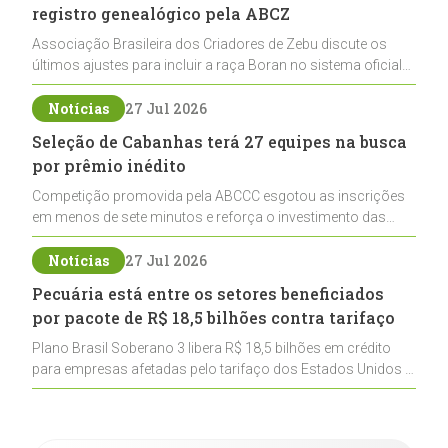
registro genealógico pela ABCZ
Associação Brasileira dos Criadores de Zebu discute os
últimos ajustes para incluir a raça Boran no sistema oficial
de registros, abrindo caminho para sua expansão na
pecuária nacional
Notícias
27 Jul 2026
Seleção de Cabanhas terá 27 equipes na busca
por prêmio inédito
Competição promovida pela ABCCC esgotou as inscrições
em menos de sete minutos e reforça o investimento das
cabanhas na seleção genética de Cavalos Crioulos voltados
ao laço
Notícias
27 Jul 2026
Pecuária está entre os setores beneficiados
por pacote de R$ 18,5 bilhões contra tarifaço
Plano Brasil Soberano 3 libera R$ 18,5 bilhões em crédito
para empresas afetadas pelo tarifaço dos Estados Unidos e
inclui a pecuária entre os setores estratégicos
contemplados