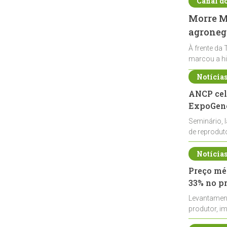
Canal d
Morre Ma
agronegó
À frente da 
marcou a hi
Notícia
ANCP cel
ExpoGené
Seminário, 
de reprodu
durante a E
Notícia
Preço méd
33% no p
Levantamen
produtor, i
de leite cru