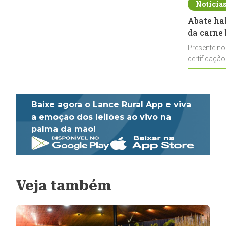
Notícia
Abate ha
da carne 
Presente no
certificação
impulsionar
Baixe agora o Lance Rural App e viva
a emoção dos leilões ao vivo na
palma da mão!
Veja também