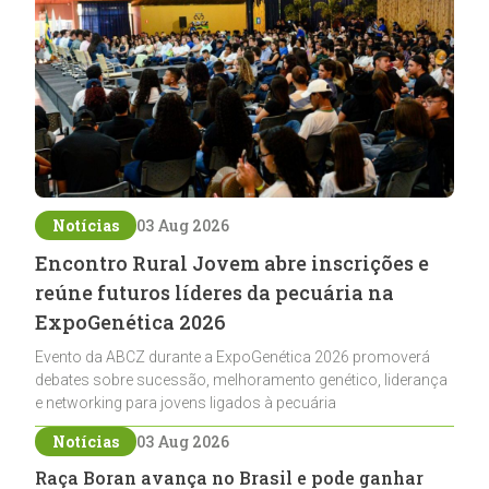
Notícias
03 Aug 2026
Encontro Rural Jovem abre inscrições e
reúne futuros líderes da pecuária na
ExpoGenética 2026
Evento da ABCZ durante a ExpoGenética 2026 promoverá
debates sobre sucessão, melhoramento genético, liderança
e networking para jovens ligados à pecuária
Notícias
03 Aug 2026
Raça Boran avança no Brasil e pode ganhar