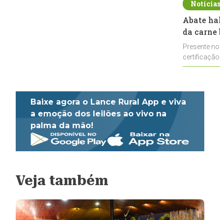
Notícia
Abate ha
da carne 
Presente no
certificação
impulsionar
Baixe agora o Lance Rural App e viva
a emoção dos leilões ao vivo na
palma da mão!
Veja também