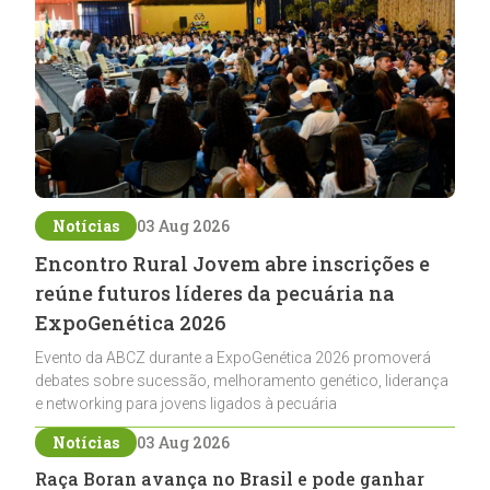
Notícias
03 Aug 2026
Encontro Rural Jovem abre inscrições e
reúne futuros líderes da pecuária na
ExpoGenética 2026
Evento da ABCZ durante a ExpoGenética 2026 promoverá
debates sobre sucessão, melhoramento genético, liderança
e networking para jovens ligados à pecuária
Notícias
03 Aug 2026
Raça Boran avança no Brasil e pode ganhar