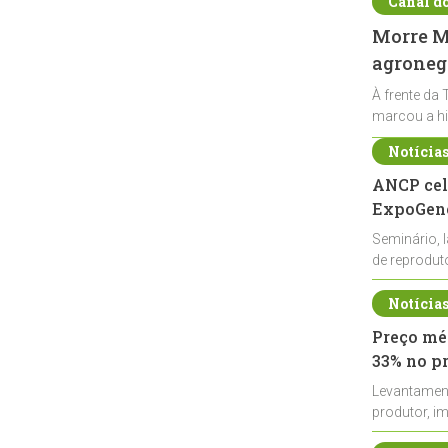
Canal d
Morre Ma
agronegó
À frente da 
marcou a hi
Notícia
ANCP cel
ExpoGené
Seminário, 
de reprodu
durante a E
Notícia
Preço méd
33% no p
Levantamen
produtor, i
de leite cru