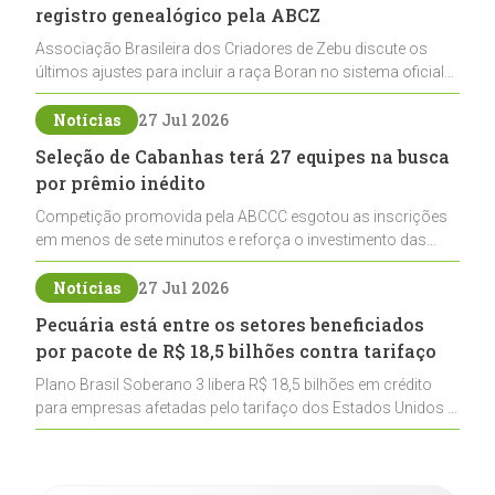
registro genealógico pela ABCZ
Associação Brasileira dos Criadores de Zebu discute os
últimos ajustes para incluir a raça Boran no sistema oficial
de registros, abrindo caminho para sua expansão na
pecuária nacional
Notícias
27 Jul 2026
Seleção de Cabanhas terá 27 equipes na busca
por prêmio inédito
Competição promovida pela ABCCC esgotou as inscrições
em menos de sete minutos e reforça o investimento das
cabanhas na seleção genética de Cavalos Crioulos voltados
ao laço
Notícias
27 Jul 2026
Pecuária está entre os setores beneficiados
por pacote de R$ 18,5 bilhões contra tarifaço
Plano Brasil Soberano 3 libera R$ 18,5 bilhões em crédito
para empresas afetadas pelo tarifaço dos Estados Unidos e
inclui a pecuária entre os setores estratégicos
contemplados